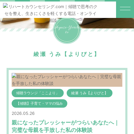
Ayase-Yoribi
To
綾瀬 うみ【よりびと】
傾聴ラウンジ「ここより」
綾瀬 うみ【よりびと】
【傾聴】子育て・ママの悩み
2026.05.26
親になったプレッシャーがつらいあなたへ｜
完璧な母親を手放した私の体験談