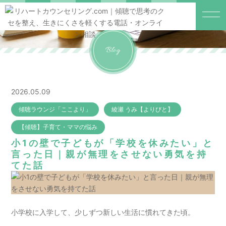
Blog
2026.05.09
傾聴ラウンジ「ここより」
綾瀬 うみ【よりびと】
【傾聴】子育て・ママの悩み
小1の壁で子どもが「学校を休みたい」と
言った日｜親が無理をさせない勇気を持
てた話
小学校に入学して、少しずつ新しい生活に慣れてきた頃。