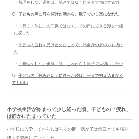
・
無理をしない選択は、弱さではなく自分を大切にする力
○
子どもの声に耳を傾けた朝から、親子で少し楽になれた
・
「行く・休む」の二択ではなく、その日にできる形を一緒
に探した
・
子どもの疲れを受け止めたことで、私自身の肩の力も抜け
た
・
「無理をしない勇気」は、これからも親子で大切にしたい
○
子どもの「休みたい」に迷った時は、一人で抱え込まなく
てもいい
小学校生活が始まって少し経った頃、子どもの「疲れ」
は静かにたまっていた
小学校に入学してからしばらくの間、我が子は毎日とても張り
切って登校していました。