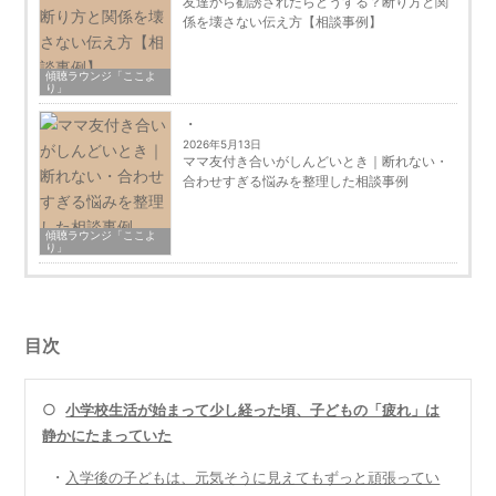
友達から勧誘されたらどうする？断り方と関
係を壊さない伝え方【相談事例】
傾聴ラウンジ「ここよ
り」
2026年5月13日
ママ友付き合いがしんどいとき｜断れない・
合わせすぎる悩みを整理した相談事例
傾聴ラウンジ「ここよ
り」
目次
○
小学校生活が始まって少し経った頃、子どもの「疲れ」は
静かにたまっていた
・
入学後の子どもは、元気そうに見えてもずっと頑張ってい