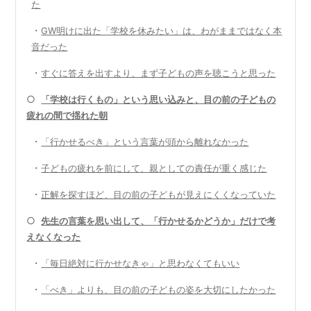
た
・
GW明けに出た「学校を休みたい」は、わがままではなく本
音だった
・
すぐに答えを出すより、まず子どもの声を聴こうと思った
○
「学校は行くもの」という思い込みと、目の前の子どもの
疲れの間で揺れた朝
・
「行かせるべき」という言葉が頭から離れなかった
・
子どもの疲れを前にして、親としての責任が重く感じた
・
正解を探すほど、目の前の子どもが見えにくくなっていた
○
先生の言葉を思い出して、「行かせるかどうか」だけで考
えなくなった
・
「毎日絶対に行かせなきゃ」と思わなくてもいい
・
「べき」よりも、目の前の子どもの姿を大切にしたかった