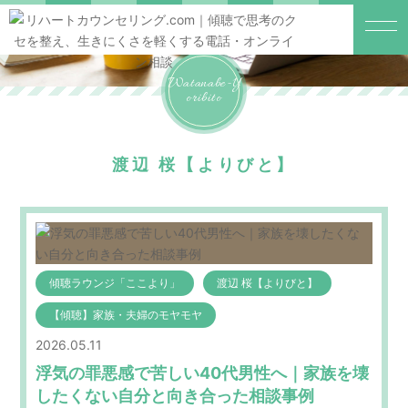
Watanabe-Y
Oribito
渡辺 桜【よりびと】
傾聴ラウンジ「ここより」
渡辺 桜【よりびと】
【傾聴】家族・夫婦のモヤモヤ
2026.05.11
浮気の罪悪感で苦しい40代男性へ｜家族を壊
したくない自分と向き合った相談事例