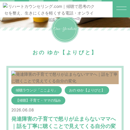
Ono-Yoribito
おの ゆか【よりびと】
傾聴ラウンジ「ここより」
おの ゆか【よりびと】
【傾聴】子育て・ママの悩み
2026.06.08
発達障害の子育てで怒りが止まらないママへ
｜話を丁寧に聴くことで見えてくる自分の変