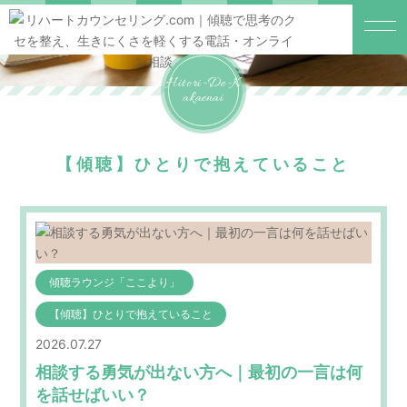
Hitori-De-K
Akaenai
【傾聴】ひとりで抱えていること
傾聴ラウンジ「ここより」
【傾聴】ひとりで抱えていること
2026.07.27
相談する勇気が出ない方へ｜最初の一言は何
を話せばいい？