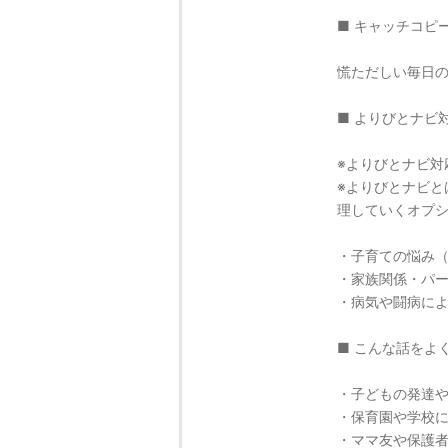
■ キャッチコピ
慌ただしい毎日
■ よりびとナビ
※よりびとナビ対
※よりびとナビと
理していくオプ
・子育ての悩み
・家族関係・パ
・病気や闘病に
■ こんな話をよ
・子どもの発達
・保育園や学校
・ママ友や保護