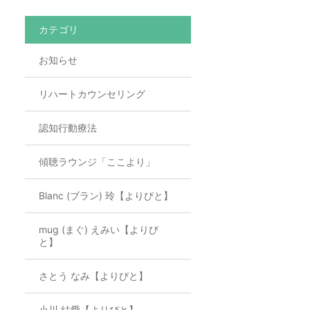
カテゴリ
お知らせ
リハートカウンセリング
認知行動療法
傾聴ラウンジ「ここより」
Blanc (ブラン) 玲【よりびと】
mug (まぐ) えみい【よりび
と】
さとう なみ【よりびと】
小川 結愛【よりびと】