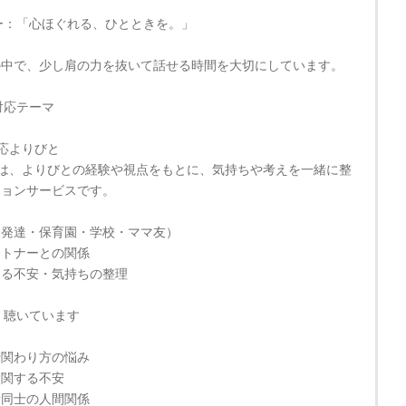
ー：「心ほぐれる、ひとときを。」
の中で、少し肩の力を抜いて話せる時間を大切にしています。
対応テーマ
応よりびと
は、よりびとの経験や視点をもとに、気持ちや考えを一緒に整
ションサービスです。
（発達・保育園・学校・ママ友）
ートナーとの関係
よる不安・気持ちの整理
く聴いています
や関わり方の悩み
に関する不安
者同士の人間関係