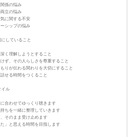
子関係の悩み
の両立の悩み
病気に関する不安
ナーシップの悩み
切にしていること
を深く理解しようとすること
付けず、その人らしさを尊重すること
くもりが伝わる関わりを大切にすること
を話せる時間をつくること
タイル
スに合わせてゆっくり聴きます
気持ちを一緒に整理していきます
ず、そのまま受け止めます
った」と思える時間を目指します