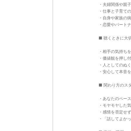
・夫婦関係や親
・仕事と子育て
・自身や家族の
・恋愛やパート
■ 聴くときに大
・相手の気持ち
・価値観を押し
・人としてのぬ
・安心して本音
■ 関わり方のス
・あなたのペー
・モヤモヤした
・感情を否定せ
・「話してよか