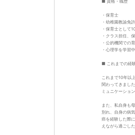
■ 資格・職歴
・保育士
・幼稚園教諭免
・保育士として1
・クラス担任、
・公的機関での
・心理学を学習
■ これまでの経
これまで10年以
関わってきまし
ミュニケーショ
また、私自身も
別れ、自身の病
癌を経験した際
えながら過ごし