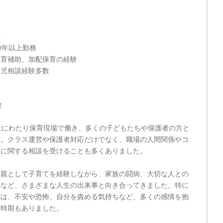
許
0年以上勤務
保育補助、加配保育の経験
育児相談経験多数
中
験
上にわたり保育現場で働き、多くの子どもたちや保護者の方と
た。クラス運営や保護者対応だけでなく、職場の人間関係やコ
ンに関する相談を受けることも多くありました。
母親として子育てを経験しながら、家族の闘病、大切な人との
気など、さまざまな人生の出来事と向き合ってきました。特に
には、不安や恐怖、自分を責める気持ちなど、多くの感情を抱
た時期もありました。