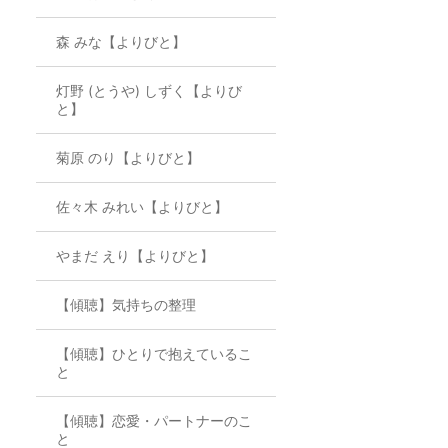
森 みな【よりびと】
灯野 (とうや) しずく【よりび
と】
菊原 のり【よりびと】
佐々木 みれい【よりびと】
やまだ えり【よりびと】
【傾聴】気持ちの整理
【傾聴】ひとりで抱えているこ
と
【傾聴】恋愛・パートナーのこ
と