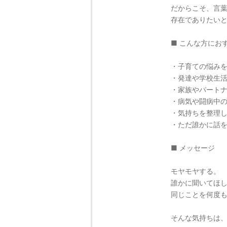
だからこそ、言
存在でありたい
■ こんな方にお
・子育ての悩み
・発達や学校生
・家族やパート
・病気や闘病中
・気持ちを整理
・ただ誰かに話
■ メッセージ
モヤモヤする。
誰かに聞いてほ
同じことを何度
そんな気持ちは