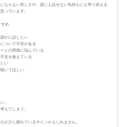
葉にならない苦しさや、誰にも話せない気持ちにも寄り添える
と思っています。
すすめ
を誰かに話したい
活について不安がある
ナーとの関係に悩んでいる
の不安を抱えている
したい
を聴いてほしい
しい。
も考えてしまう。
、心が少し疲れているサインかもしれません。