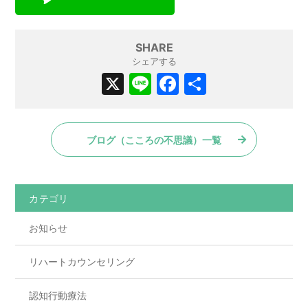
SHARE
シェアする
X
Li
F
共
n
a
有
e
c
ブログ（こころの不思議）一覧
e
b
o
カテゴリ
o
お知らせ
k
リハートカウンセリング
認知行動療法