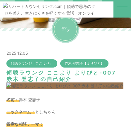
Blog
2025.12.05
傾聴ラウンジ「ここより」
赤木 登志子【よりびと】
傾聴ラウンジ ここより よりびと-007
赤木 登志子の自己紹介
名前：
赤木 登志子
ニックネーム：
としちゃん
得意な相談テーマ：