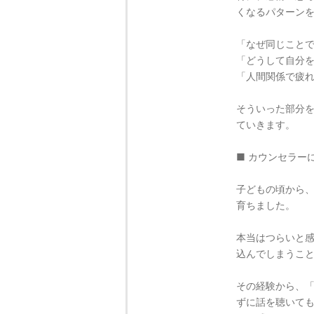
くなるパターン
「なぜ同じこと
「どうして自分
「人間関係で疲
そういった部分
ていきます。
■ カウンセラー
子どもの頃から
育ちました。
本当はつらいと
込んでしまうこ
その経験から、
ずに話を聴いて