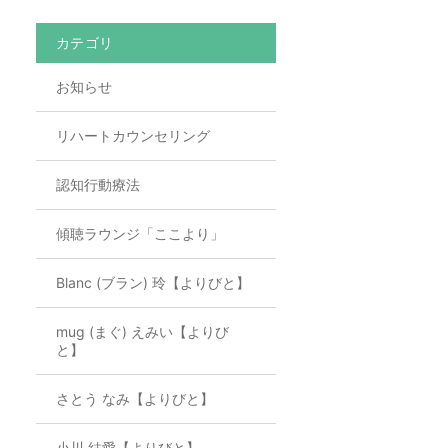
カテゴリ
お知らせ
リハートカウンセリング
認知行動療法
傾聴ラウンジ「ここより」
Blanc (ブラン) 玲【よりびと】
mug (まぐ) えみい【よりび
と】
さとう なみ【よりびと】
小川 結愛【よりびと】