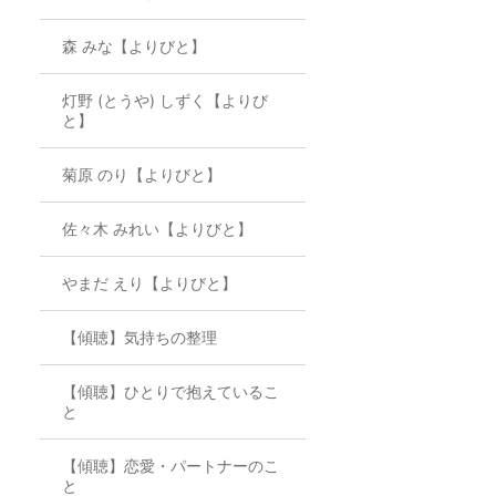
森 みな【よりびと】
灯野 (とうや) しずく【よりび
と】
菊原 のり【よりびと】
佐々木 みれい【よりびと】
やまだ えり【よりびと】
【傾聴】気持ちの整理
【傾聴】ひとりで抱えているこ
と
【傾聴】恋愛・パートナーのこ
と