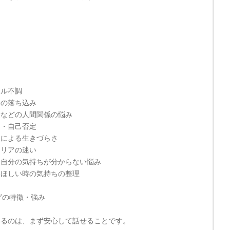
ー
タル不調
分の落ち込み
愛などの人間関係の悩み
さ・自己否定
さによる生きづらさ
ャリアの迷い
・自分の気持ちが分からない悩み
てほしい時の気持ちの整理
グの特徴・強み
いるのは、まず安心して話せることです。