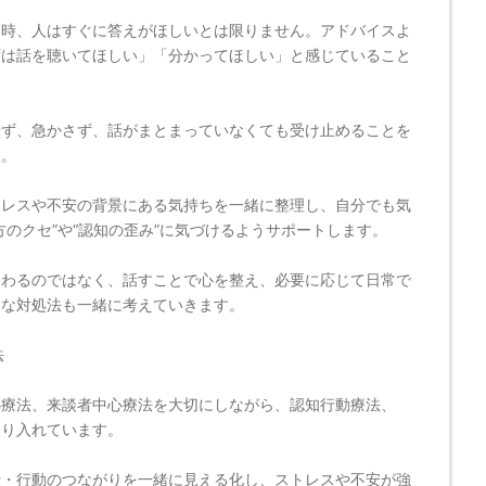
る時、人はすぐに答えがほしいとは限りません。アドバイスよ
ずは話を聴いてほしい」「分かってほしい」と感じていること
せず、急かさず、話がまとまっていなくても受け止めることを
す。
トレスや不安の背景にある気持ちを一緒に整理し、自分でも気
方のクセ”や“認知の歪み”に気づけるようサポートします。
終わるのではなく、話すことで心を整え、必要に応じて日常で
的な対処法も一緒に考えていきます。
法
心療法、来談者中心療法を大切にしながら、認知行動療法、
取り入れています。
考・行動のつながりを一緒に見える化し、ストレスや不安が強