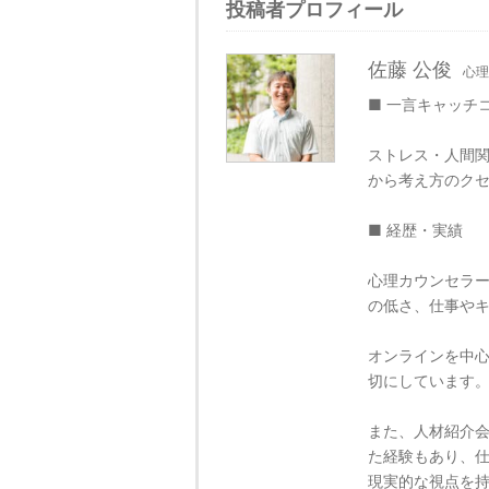
投稿者プロフィール
佐藤 公俊
心理
■ 一言キャッチ
ストレス・人間関
から考え方のク
■ 経歴・実績
心理カウンセラ
の低さ、仕事や
オンラインを中
切にしています
また、人材紹介
た経験もあり、
現実的な視点を