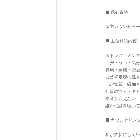
■ 保有資格
産業カウンセラ
■ 主な相談内容
ストレス・メン
不安・うつ・気
職場・家族・恋
自己肯定感の低
HSP気質・繊細
仕事の悩み・キ
本音が言えない
誰かに話を聴い
■ カウンセリン
私が大切にして