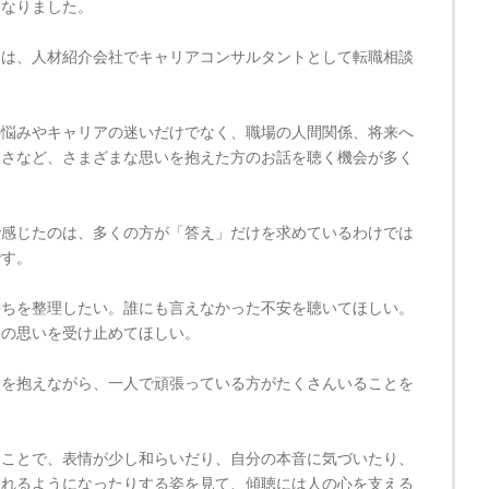
になりました。
らは、人材紹介会社でキャリアコンサルタントとして転職相談
。
の悩みやキャリアの迷いだけでなく、職場の人間関係、将来へ
なさなど、さまざまな思いを抱えた方のお話を聴く機会が多く
で感じたのは、多くの方が「答え」だけを求めているわけでは
です。
持ちを整理したい。誰にも言えなかった不安を聴いてほしい。
今の思いを受け止めてほしい。
ちを抱えながら、一人で頑張っている方がたくさんいることを
うことで、表情が少し和らいだり、自分の本音に気づいたり、
られるようになったりする姿を見て、傾聴には人の心を支える