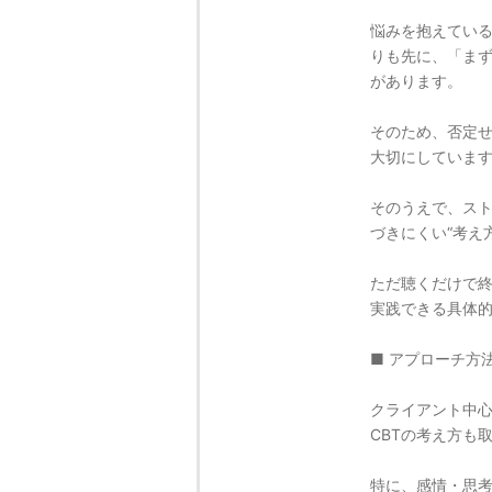
悩みを抱えてい
りも先に、「ま
があります。
そのため、否定
大切にしていま
そのうえで、ス
づきにくい“考え
ただ聴くだけで
実践できる具体
■ アプローチ方
クライアント中
CBTの考え方も
特に、感情・思