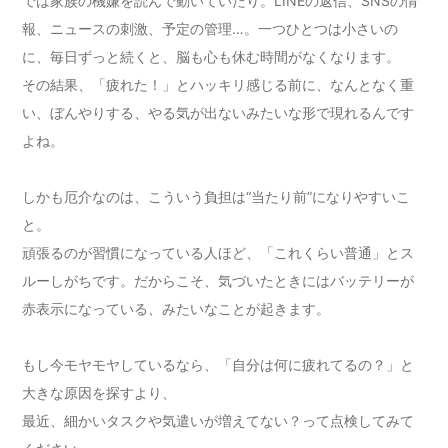
では家族の機嫌を読んで動いていたり。LINEの返信、SNSの情
報、ニュースの刺激、予定の管理…。一つひとつは小さいの
に、毎日ずっと続くと、脳も心も休む時間がなくなります。
その結果、「疲れた！」とハッキリ感じる前に、なんとなく重
い、ぼんやりする、やる気が出ないみたいな形で現れるんです
よね。
しかも厄介なのは、こういう負担は“当たり前”になりやすいこ
と。
頑張るのが習慣になっている人ほど、「これくらい普通」とス
ルーしがちです。だからこそ、気づいたときにはバッテリーが
赤表示になっている、みたいなことが起きます。
もし今モヤモヤしているなら、「自分は何に疲れてるの？」と
大きな原因を探すより、
最近、細かいタスクや気遣いが増えてない？って点検してみて