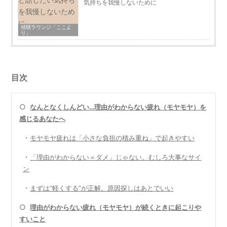
気持ちを我慢しないために
傾聴ラウンジ「ここよ
り」
目次
○
なんとなくしんどい…理由がわからない疲れ（モヤモヤ）を
感じるあなたへ
・
モヤモヤ疲れは「小さな負担の積み重ね」で起きやすい
・
「理由がわからない＝ダメ」じゃない。むしろ大事なサイ
ン
・
まずは“軽くする”が正解。原因探しはあとでいい
○
理由がわからない疲れ（モヤモヤ）が続くときに起こりや
すいこと