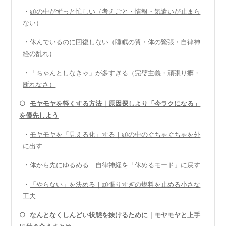
・
頭の中がずっと忙しい（考えごと・情報・気遣いが止まら
ない）
・
休んでいるのに回復しない（睡眠の質・体の緊張・自律神
経の乱れ）
・
「ちゃんとしなきゃ」が多すぎる（完璧主義・頑張り癖・
断れなさ）
○
モヤモヤを軽くする方法｜原因探しより「今ラクになる」
を優先しよう
・
モヤモヤを「見える化」する｜頭の中のぐちゃぐちゃを外
に出す
・
体から先にゆるめる｜自律神経を「休めるモード」に戻す
・
「やらない」を決める｜頑張りすぎの燃料を止める小さな
工夫
○
なんとなくしんどい状態を抜けるために｜モヤモヤと上手