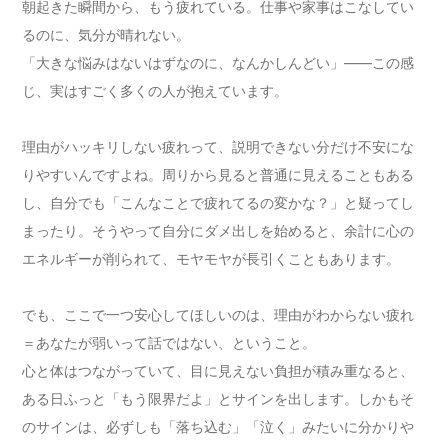
朝起きた瞬間から、もう疲れている。仕事や家事はこなしてい
るのに、気分が晴れない。
「大きな悩みはないはずなのに、なんかしんどい」――この感
じ、実はすごく多くの人が抱えています。
理由がハッキリしない疲れって、説明できない分だけ不安にな
りやすいんですよね。周りから見ると普通に見えることもある
し、自分でも「こんなことで疲れてるの変かな？」と疑ってし
まったり。そうやって自分にダメ出しを始めると、余計に心の
エネルギーが削られて、モヤモヤが長引くこともあります。
でも、ここで一つ安心してほしいのは、理由がわからない疲れ
＝あなたが弱いって話ではない、ということ。
心と体はつながっていて、目に見えない負担が積み重なると、
ある日ふっと「もう限界だよ」とサインを出します。しかもそ
のサインは、必ずしも「落ち込む」「泣く」みたいに分かりや