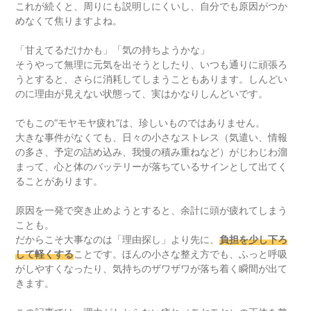
これが続くと、周りにも説明しにくいし、自分でも原因がつか
めなくて焦りますよね。
「甘えてるだけかも」「気の持ちようかな」
そうやって無理に元気を出そうとしたり、いつも通りに頑張ろ
うとすると、さらに消耗してしまうこともあります。しんどい
のに理由が見えない状態って、実はかなりしんどいです。
でもこの“モヤモヤ疲れ”は、珍しいものではありません。
大きな事件がなくても、日々の小さなストレス（気遣い、情報
の多さ、予定の詰め込み、我慢の積み重ねなど）がじわじわ溜
まって、心と体のバッテリーが落ちているサインとして出てく
ることがあります。
原因を一発で突き止めようとすると、余計に頭が疲れてしまう
ことも。
だからこそ大事なのは「理由探し」より先に、
負担を少し下ろ
して軽くする
ことです。ほんの小さな整え方でも、ふっと呼吸
がしやすくなったり、気持ちのザワザワが落ち着く瞬間が出て
きます。