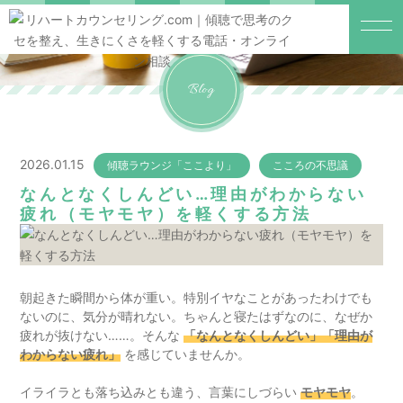
Blog
2026.01.15
傾聴ラウンジ「ここより」
こころの不思議
なんとなくしんどい…理由がわからない
疲れ（モヤモヤ）を軽くする方法
朝起きた瞬間から体が重い。特別イヤなことがあったわけでも
ないのに、気分が晴れない。ちゃんと寝たはずなのに、なぜか
疲れが抜けない……。そんな
「なんとなくしんどい」「理由が
わからない疲れ」
を感じていませんか。
イライラとも落ち込みとも違う、言葉にしづらい
モヤモヤ
。