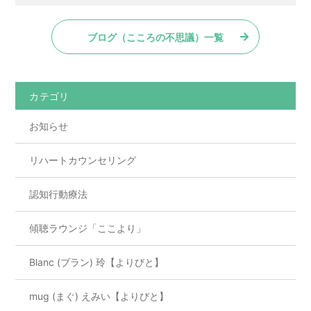
n
a
有
e
c
ブログ（こころの不思議）一覧
e
b
o
カテゴリ
o
お知らせ
k
リハートカウンセリング
認知行動療法
傾聴ラウンジ「ここより」
Blanc (ブラン) 玲【よりびと】
mug (まぐ) えみい【よりびと】