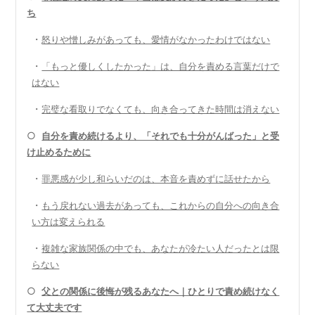
ち
・
怒りや憎しみがあっても、愛情がなかったわけではない
・
「もっと優しくしたかった」は、自分を責める言葉だけで
はない
・
完璧な看取りでなくても、向き合ってきた時間は消えない
○
自分を責め続けるより、「それでも十分がんばった」と受
け止めるために
・
罪悪感が少し和らいだのは、本音を責めずに話せたから
・
もう戻れない過去があっても、これからの自分への向き合
い方は変えられる
・
複雑な家族関係の中でも、あなたが冷たい人だったとは限
らない
○
父との関係に後悔が残るあなたへ｜ひとりで責め続けなく
て大丈夫です