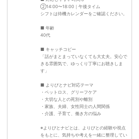
②14:00〜18:00｜午後タイム
シフトは待機カレンダーをご確認ください。
■ 年齢
40代
■ キャッチコピー
「話がまとまっていなくても大丈夫。安心で
きる雰囲気で、ゆっくり丁寧にお聴きしま
す」
■ よりびとナビ対応テーマ
・ペットロス、グリーフケア
・大切な人との死別や離別
・家族、夫婦、女性同士の人間関係
・介護、子育て、働き方の悩み
※よりびとナビとは、よりびとの経験や視点
をもとに、気持ちや考えを一緒に整理してい