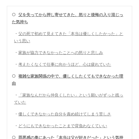
○
父を失ってから押し寄せてきた、怒りと後悔の入り混じっ
た気持ち
・
父の死で初めて見えてきた「本当は優しくしたかった」と
いう思い
・
家族が協力できなかったことへの怒りと悲しみ
・
考えたくなくて仕事に向かうほど、心は疲れていた
○
複雑な家族関係の中で、優しくしたくてもできなかった理
由
・
「家族なんだから仲良くしたい」という願いがずっと残っ
ていた
・
優しくできなかった自分を責め続けてしまう苦しさ
・
どうにもできなかったことまで背負わなくていい
○
罪悪感の奥にあった「本当は父が好きだった」という気持