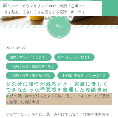
Blog
2026.05.27
傾聴ラウンジ「ここより」
田中 はる【よりびと】
【傾聴】家族・夫婦のモヤモヤ
【傾聴】仕事・働き方の悩み
【傾聴】喪失感・グリーフケア
父の死に後悔が残るとき｜家族に優しく
できなかった罪悪感を整理した相談事例
父が亡くなったあとに、悲しみだけではなく、後悔や罪悪感が