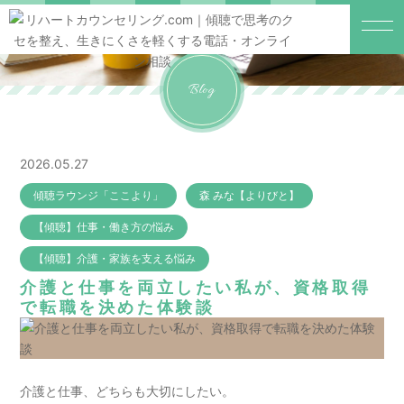
Blog
2026.05.27
傾聴ラウンジ「ここより」
森 みな【よりびと】
【傾聴】仕事・働き方の悩み
【傾聴】介護・家族を支える悩み
介護と仕事を両立したい私が、資格取得
で転職を決めた体験談
介護と仕事、どちらも大切にしたい。