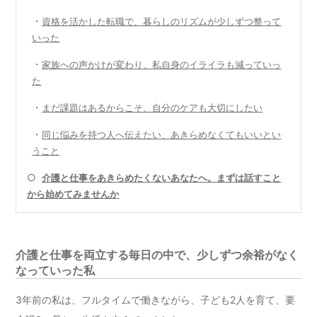
・
資格を活かした転職で、暮らしのリズムが少しずつ整って
いった
・
家族への声かけが変わり、私自身のイライラも減っていっ
た
・
まだ課題はあるからこそ、自分のケアも大切にしたい
・
同じ悩みを持つ人へ伝えたい、あきらめなくてもいいとい
うこと
○
介護と仕事をあきらめたくないあなたへ。まずは話すこと
から始めてみませんか
介護と仕事を両立する毎日の中で、少しずつ余裕がなく
なっていった私
3年前の私は、フルタイムで働きながら、子ども2人を育て、要