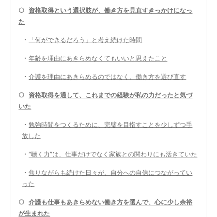
○
資格取得という選択肢が、働き方を見直すきっかけになっ
た
・
「何ができるだろう」と考え続けた時間
・
年齢を理由にあきらめなくてもいいと思えたこと
・
介護を理由にあきらめるのではなく、働き方を選び直す
○
資格取得を通して、これまでの経験が私の力だったと気づ
いた
・
勉強時間をつくるために、完璧を目指すことを少しずつ手
放した
・
“聴く力”は、仕事だけでなく家族との関わりにも活きていた
・
焦りながらも続けた日々が、自分への自信につながってい
った
○
介護も仕事もあきらめない働き方を選んで、心に少し余裕
が生まれた