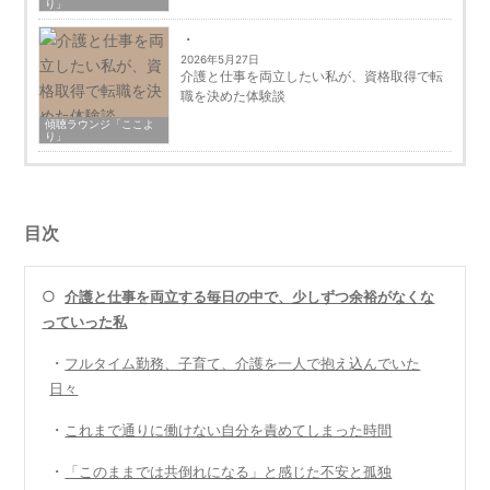
り」
2026年5月27日
介護と仕事を両立したい私が、資格取得で転
職を決めた体験談
傾聴ラウンジ「ここよ
り」
目次
○
介護と仕事を両立する毎日の中で、少しずつ余裕がなくな
っていった私
・
フルタイム勤務、子育て、介護を一人で抱え込んでいた
日々
・
これまで通りに働けない自分を責めてしまった時間
・
「このままでは共倒れになる」と感じた不安と孤独