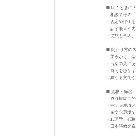
■ 聴くときに
・相談者様の「
・否定や評価を
・話す順番や内
・沈黙も含め、
■ 関わり方の
・柔らかく、落
・言葉の奥にあ
・答えを急がず
・異なる文化や
■ 資格・職歴
・政府機関での
・中間管理職と
・多文化環境で
・心理学、傾聴
・日本語教師資