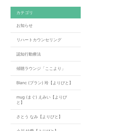
カテゴリ
お知らせ
リハートカウンセリング
認知行動療法
傾聴ラウンジ「ここより」
Blanc (ブラン) 玲【よりびと】
mug (まぐ) えみい【よりび
と】
さとう なみ【よりびと】
小川 結愛【よりびと】