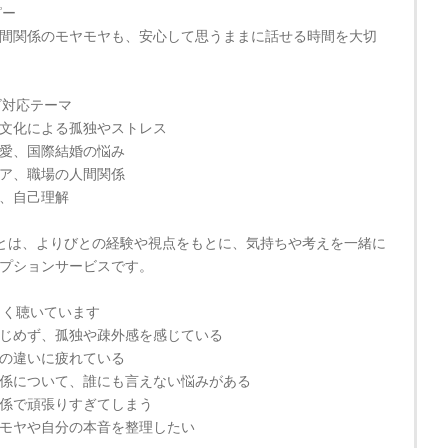
ピー
間関係のモヤモヤも、安心して思うままに話せる時間を大切
ビ対応テーマ
文化による孤独やストレス
愛、国際結婚の悩み
ア、職場の人間関係
、自己理解
とは、よりびとの経験や視点をもとに、気持ちや考えを一緒に
プションサービスです。
よく聴いています
じめず、孤独や疎外感を感じている
の違いに疲れている
係について、誰にも言えない悩みがある
係で頑張りすぎてしまう
モヤや自分の本音を整理したい