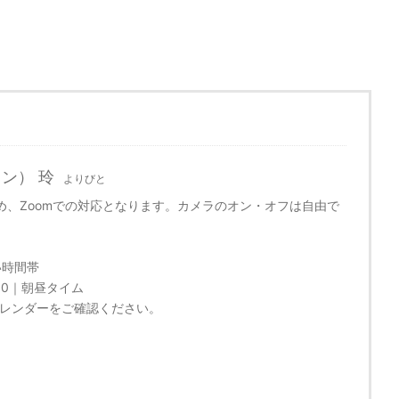
ラン） 玲
よりびと
め、Zoomでの対応となります。カメラのオン・オフは自由で
い時間帯
:00｜朝昼タイム
レンダーをご確認ください。