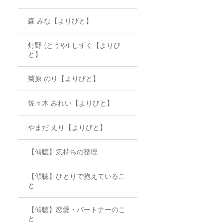
森 みな【よりびと】
灯野 (とうや) しずく【よりび
と】
菊原 のり【よりびと】
佐々木 みれい【よりびと】
やまだ えり【よりびと】
【傾聴】気持ちの整理
【傾聴】ひとりで抱えているこ
と
【傾聴】恋愛・パートナーのこ
と