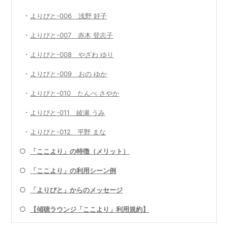
・
よりびと-006 浅野 好子
・
よりびと-007 赤木 登志子
・
よりびと-008 やざわ ゆり
・
よりびと-009 おの ゆか
・
よりびと-010 たんべ さやか
・
よりびと-011 綾瀬 うみ
・
よりびと-012 平野 まな
○
「ここより」の特徴（メリット）
○
「ここより」の利用シーン例
○
「よりびと」からのメッセージ
○
【傾聴ラウンジ「ここより」利用規約】