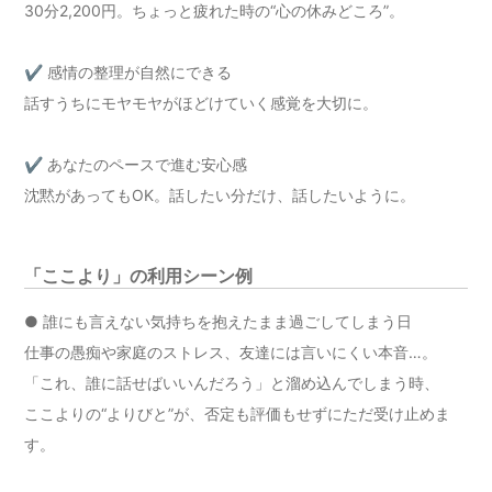
30分2,200円。ちょっと疲れた時の“心の休みどころ”。
✔ 感情の整理が自然にできる
話すうちにモヤモヤがほどけていく感覚を大切に。
✔ あなたのペースで進む安心感
沈黙があってもOK。話したい分だけ、話したいように。
「ここより」の利用シーン例
● 誰にも言えない気持ちを抱えたまま過ごしてしまう日
仕事の愚痴や家庭のストレス、友達には言いにくい本音…。
「これ、誰に話せばいいんだろう」と溜め込んでしまう時、
ここよりの“よりびと”が、否定も評価もせずにただ受け止めま
す。