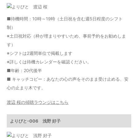
■待機時間：10時～19時（土日祝を含む週5日程度のシフト
制）
※土日祝対応（枠が埋まりやすいため、事前予約をお勧めしま
す）
※シフトは2週間単位で掲載します
※詳しくは
待機カレンダー
を確認ください。
■年齢：20代後半
■ キャッチコピー：あなたの心の声をそのまま受け止める、安
心の止まり木です。
渡辺 桜の傾聴ラウンジはこちら
よりびと-006 浅野 好子