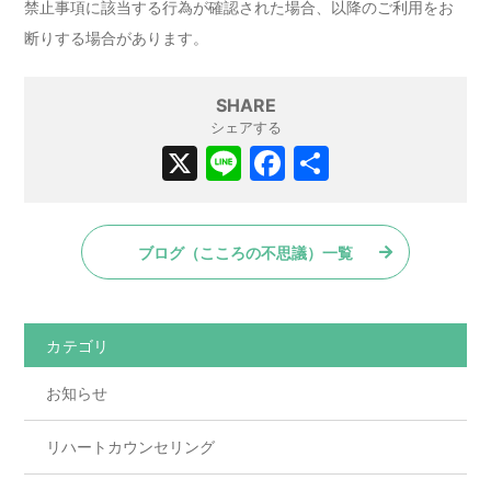
禁止事項に該当する行為が確認された場合、以降のご利用をお
断りする場合があります。
SHARE
シェアする
X
Li
F
共
n
a
有
e
c
ブログ（こころの不思議）一覧
e
b
o
カテゴリ
o
お知らせ
k
リハートカウンセリング