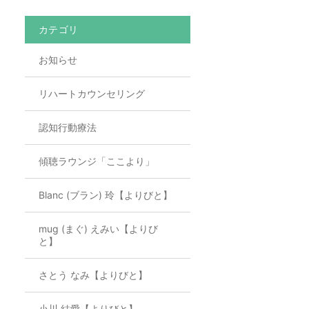
カテゴリ
お知らせ
リハートカウンセリング
認知行動療法
傾聴ラウンジ「ここより」
Blanc (ブラン) 玲【よりびと】
mug (まぐ) えみい【よりび
と】
さとう なみ【よりびと】
小川 結愛【よりびと】