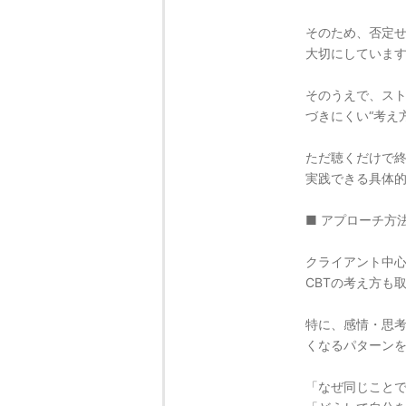
そのため、否定
大切にしていま
そのうえで、ス
づきにくい“考え
ただ聴くだけで
実践できる具体
■ アプローチ方
クライアント中
CBTの考え方も
特に、感情・思
くなるパターン
「なぜ同じこと