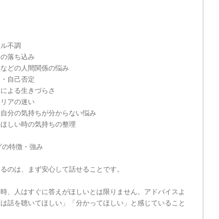
ー
タル不調
分の落ち込み
愛などの人間関係の悩み
さ・自己否定
さによる生きづらさ
ャリアの迷い
・自分の気持ちが分からない悩み
てほしい時の気持ちの整理
グの特徴・強み
いるのは、まず安心して話せることです。
る時、人はすぐに答えがほしいとは限りません。アドバイスよ
ずは話を聴いてほしい」「分かってほしい」と感じていること