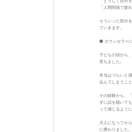
「どうして自分
「人間関係で疲
そういった部分
ていきます。
■ カウンセラー
子どもの頃から
育ちました。
本当はつらいと
込んでしまうこ
その経験から、
ずに話を聴いて
って感じるよう
大人になってか
に携わりました