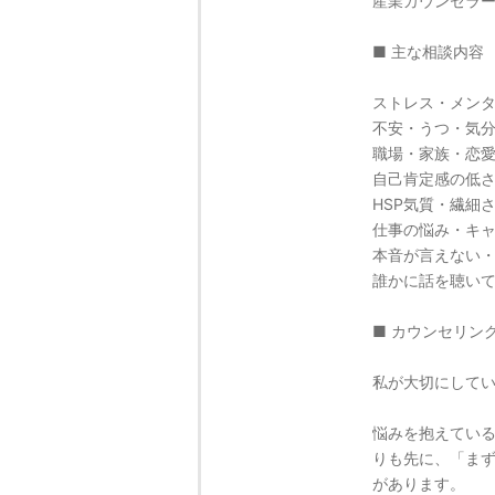
産業カウンセラ
■ 主な相談内容
ストレス・メン
不安・うつ・気
職場・家族・恋
自己肯定感の低
HSP気質・繊細
仕事の悩み・キ
本音が言えない
誰かに話を聴い
■ カウンセリン
私が大切にして
悩みを抱えてい
りも先に、「ま
があります。