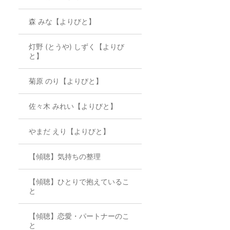
森 みな【よりびと】
灯野 (とうや) しずく【よりび
と】
菊原 のり【よりびと】
佐々木 みれい【よりびと】
やまだ えり【よりびと】
【傾聴】気持ちの整理
【傾聴】ひとりで抱えているこ
と
【傾聴】恋愛・パートナーのこ
と