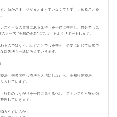
せず、急かさず、話がまとまっていなくても受け止めることを
す。
トレスや不安の背景にある気持ちを一緒に整理し、自分でも気
方のクセ”や“認知の歪み”に気づけるようサポートします。
終わるのではなく、話すことで心を整え、必要に応じて日常で
的な対処法も一緒に考えていきます。
法
心療法、来談者中心療法を大切にしながら、認知行動療法、
取り入れています。
考・行動のつながりを一緒に見える化し、ストレスや不安が強
を整理していきます。
で悩みやすいのか」