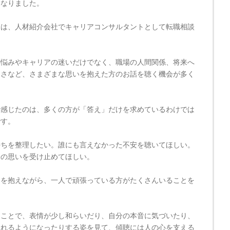
になりました。
らは、人材紹介会社でキャリアコンサルタントとして転職相談
。
の悩みやキャリアの迷いだけでなく、職場の人間関係、将来へ
なさなど、さまざまな思いを抱えた方のお話を聴く機会が多く
で感じたのは、多くの方が「答え」だけを求めているわけでは
です。
持ちを整理したい。誰にも言えなかった不安を聴いてほしい。
今の思いを受け止めてほしい。
ちを抱えながら、一人で頑張っている方がたくさんいることを
うことで、表情が少し和らいだり、自分の本音に気づいたり、
られるようになったりする姿を見て、傾聴には人の心を支える