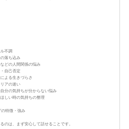
ー
タル不調
分の落ち込み
愛などの人間関係の悩み
さ・自己否定
さによる生きづらさ
ャリアの迷い
・自分の気持ちが分からない悩み
てほしい時の気持ちの整理
グの特徴・強み
いるのは、まず安心して話せることです。