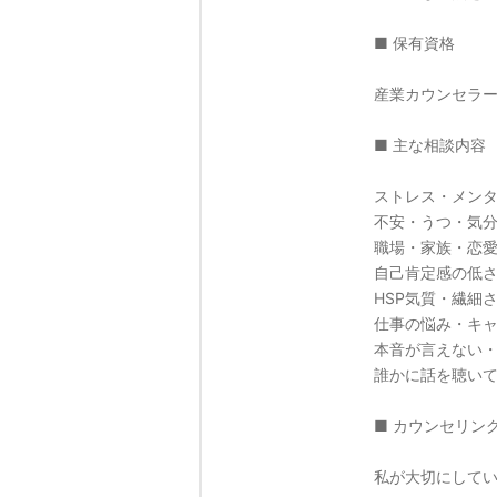
■ 保有資格
産業カウンセラ
■ 主な相談内容
ストレス・メン
不安・うつ・気
職場・家族・恋
自己肯定感の低
HSP気質・繊細
仕事の悩み・キ
本音が言えない
誰かに話を聴い
■ カウンセリン
私が大切にして