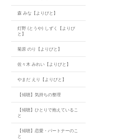
森 みな【よりびと】
灯野 (とうや) しずく【よりび
と】
菊原 のり【よりびと】
佐々木 みれい【よりびと】
やまだ えり【よりびと】
【傾聴】気持ちの整理
【傾聴】ひとりで抱えているこ
と
【傾聴】恋愛・パートナーのこ
と