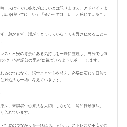
る時、人はすぐに答えがほしいとは限りません。アドバイスよ
ずは話を聴いてほしい」「分かってほしい」と感じていること
せず、急かさず、話がまとまっていなくても受け止めることを
す。
トレスや不安の背景にある気持ちを一緒に整理し、自分でも気
方のクセ”や“認知の歪み”に気づけるようサポートします。
終わるのではなく、話すことで心を整え、必要に応じて日常で
的な対処法も一緒に考えていきます。
法
心療法、来談者中心療法を大切にしながら、認知行動療法、
取り入れています。
考・行動のつながりを一緒に見える化し、ストレスや不安が強