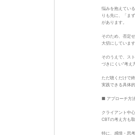
悩みを抱えてい
りも先に、「ま
があります。
そのため、否定
大切にしていま
そのうえで、ス
づきにくい“考え
ただ聴くだけで
実践できる具体
■ アプローチ方
クライアント中
CBTの考え方も
特に、感情・思