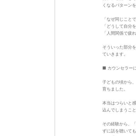
くなるパターン
「なぜ同じこと
「どうして自分
「人間関係で疲
そういった部分
ていきます。
■ カウンセラー
子どもの頃から
育ちました。
本当はつらいと
込んでしまうこ
その経験から、
ずに話を聴いて