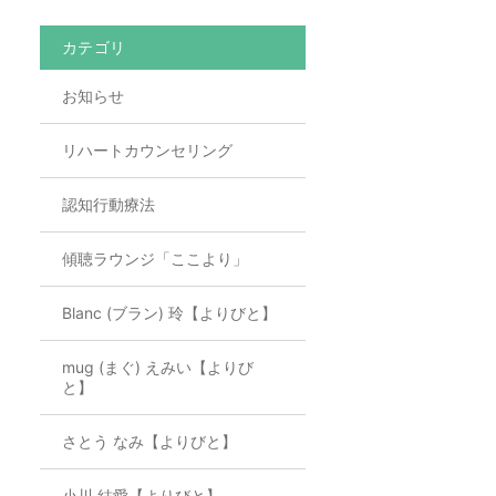
カテゴリ
お知らせ
リハートカウンセリング
認知行動療法
傾聴ラウンジ「ここより」
Blanc (ブラン) 玲【よりびと】
mug (まぐ) えみい【よりび
と】
さとう なみ【よりびと】
小川 結愛【よりびと】