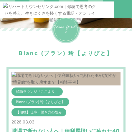
Blanc-Yoribit
O
Blanc (ブラン) 玲【よりびと】
傾聴ラウンジ「ここより」
Blanc (ブラン) 玲【よりびと】
【傾聴】仕事・働き方の悩み
2026.03.03
職場で断れない人へ｜便利屋扱いに疲れた40