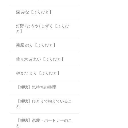
森 みな【よりびと】
灯野 (とうや) しずく【よりび
と】
菊原 のり【よりびと】
佐々木 みれい【よりびと】
やまだ えり【よりびと】
【傾聴】気持ちの整理
【傾聴】ひとりで抱えているこ
と
【傾聴】恋愛・パートナーのこ
と