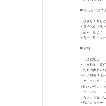
■ 関わり方のス
・やさしく寄り
・気持ちや状況
・必要に応じて
・カードやカラ
■ 資格
・介護福祉士
・社会福祉主事
・認知症実践者
・発達障害サポ
・アドラー流メ
・HSPカウンセ
・ライフペイジス
・カラットセラ
・数秘＆カラー®