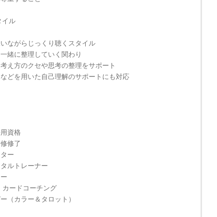
タイル
添いながらじっくり聴くスタイル
を一緒に整理していく関わり
、考え方のクセや思考の整理をサポート
ーなどを用いた自己理解のサポートにも対応
任用資格
研修修了
ーター
ンタルトレーナー
ラー
 カードコーチング
ピー（カラー＆タロット）