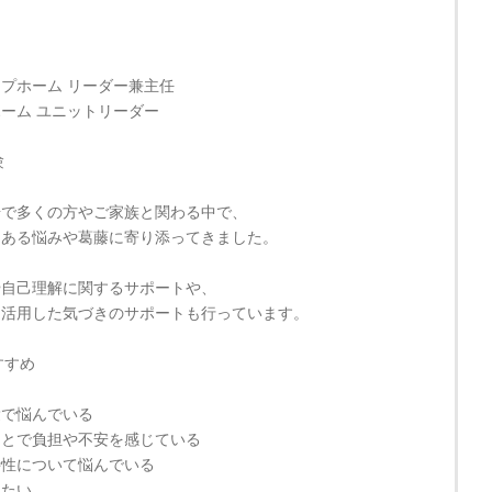
プホーム リーダー兼主任
ーム ユニットリーダー
験
場で多くの方やご家族と関わる中で、
にある悩みや葛藤に寄り添ってきました。
や自己理解に関するサポートや、
を活用した気づきのサポートも行っています。
すすめ
愛で悩んでいる
ことで負担や不安を感じている
特性について悩んでいる
したい