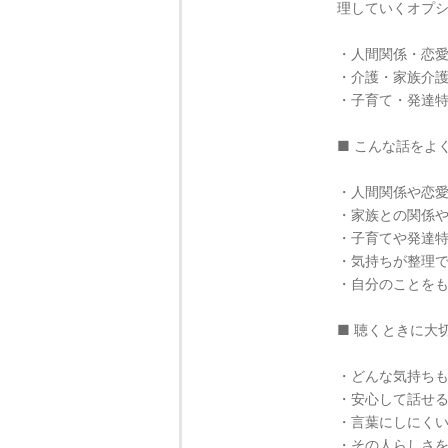
理していくオプ
・人間関係・恋
・介護・家族介
・子育て・発達
■ こんな話をよ
・人間関係や恋
・家族との関係
・子育てや発達
・気持ちが整理
・自分のことを
■ 聴くときに大
・どんな気持ち
・安心して話せ
・言葉にしにく
・その人らしさ