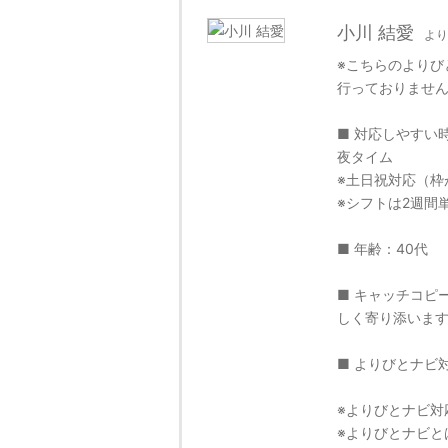
小川 結愛
より
※こちらのよりび
行っておりませ
■ 対応しやすい時間
夜タイム
※土日祝対応（枠
※シフトは2週間
■ 年齢：40代
■ キャッチコピ
しく寄り添いま
■ よりびとナビ
※よりびとナビ対
※よりびとナビと