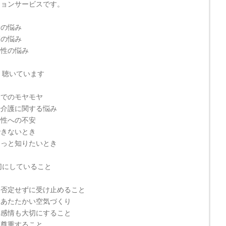
ションサービスです。
愛の悩み
護の悩み
特性の悩み
く聴いています
愛でのモヤモヤ
や介護に関する悩み
特性への不安
できないとき
もっと知りたいとき
切にしていること
も否定せずに受け止めること
るあたたかい空気づくり
い感情も大切にすること
を尊重すること