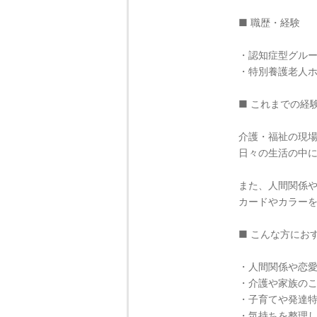
■ 職歴・経験
・認知症型グルー
・特別養護老人ホ
■ これまでの経
介護・福祉の現
日々の生活の中
また、人間関係
カードやカラー
■ こんな方にお
・人間関係や恋
・介護や家族の
・子育てや発達
・気持ちを整理