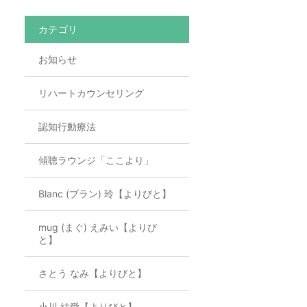
カテゴリ
お知らせ
リハートカウンセリング
認知行動療法
傾聴ラウンジ「ここより」
Blanc (ブラン) 玲【よりびと】
mug (まぐ) えみい【よりび
と】
さとう なみ【よりびと】
小川 結愛【よりびと】