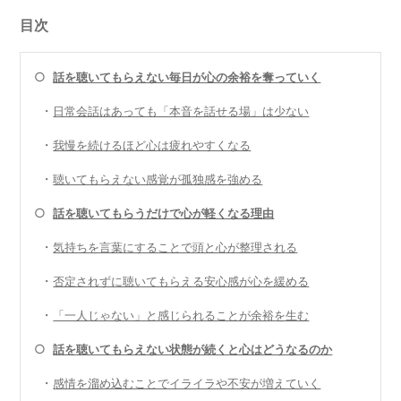
目次
○
話を聴いてもらえない毎日が心の余裕を奪っていく
・
日常会話はあっても「本音を話せる場」は少ない
・
我慢を続けるほど心は疲れやすくなる
・
聴いてもらえない感覚が孤独感を強める
○
話を聴いてもらうだけで心が軽くなる理由
・
気持ちを言葉にすることで頭と心が整理される
・
否定されずに聴いてもらえる安心感が心を緩める
・
「一人じゃない」と感じられることが余裕を生む
○
話を聴いてもらえない状態が続くと心はどうなるのか
・
感情を溜め込むことでイライラや不安が増えていく