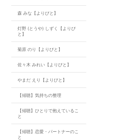
森 みな【よりびと】
灯野 (とうや) しずく【よりび
と】
菊原 のり【よりびと】
佐々木 みれい【よりびと】
やまだ えり【よりびと】
【傾聴】気持ちの整理
【傾聴】ひとりで抱えているこ
と
【傾聴】恋愛・パートナーのこ
と