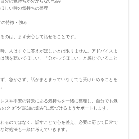
・自分の気持ちが分からない悩み
てほしい時の気持ちの整理
グの特徴・強み
いるのは、まず安心して話せることです。
る時、人はすぐに答えがほしいとは限りません。アドバイスよ
ずは話を聴いてほしい」「分かってほしい」と感じていること
せず、急かさず、話がまとまっていなくても受け止めることを
す。
トレスや不安の背景にある気持ちを一緒に整理し、自分でも気
方のクセ”や“認知の歪み”に気づけるようサポートします。
終わるのではなく、話すことで心を整え、必要に応じて日常で
的な対処法も一緒に考えていきます。