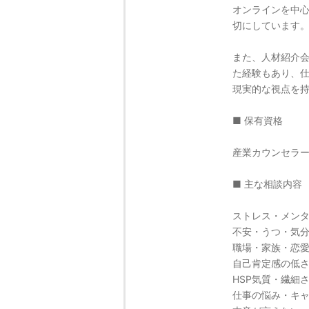
オンラインを中
切にしています
また、人材紹介
た経験もあり、
現実的な視点を
■ 保有資格
産業カウンセラ
■ 主な相談内容
ストレス・メン
不安・うつ・気
職場・家族・恋
自己肯定感の低
HSP気質・繊細
仕事の悩み・キ