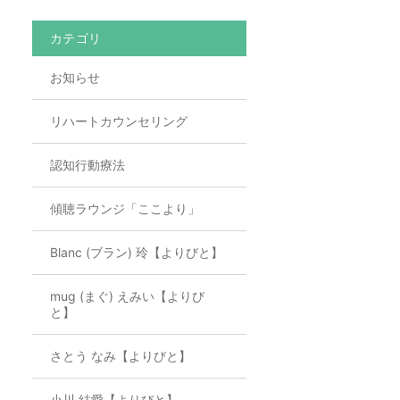
カテゴリ
お知らせ
リハートカウンセリング
認知行動療法
傾聴ラウンジ「ここより」
Blanc (ブラン) 玲【よりびと】
mug (まぐ) えみい【よりび
と】
さとう なみ【よりびと】
小川 結愛【よりびと】