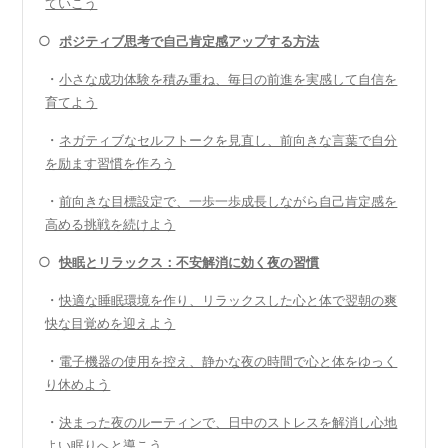
ていこう
○
ポジティブ思考で自己肯定感アップする方法
・
小さな成功体験を積み重ね、毎日の前進を実感して自信を
育てよう
・
ネガティブなセルフトークを見直し、前向きな言葉で自分
を励ます習慣を作ろう
・
前向きな目標設定で、一歩一歩成長しながら自己肯定感を
高める挑戦を続けよう
○
快眠とリラックス：不安解消に効く夜の習慣
・
快適な睡眠環境を作り、リラックスした心と体で翌朝の爽
快な目覚めを迎えよう
・
電子機器の使用を控え、静かな夜の時間で心と体をゆっく
り休めよう
・
決まった夜のルーティンで、日中のストレスを解消し心地
よい眠りへと導こう