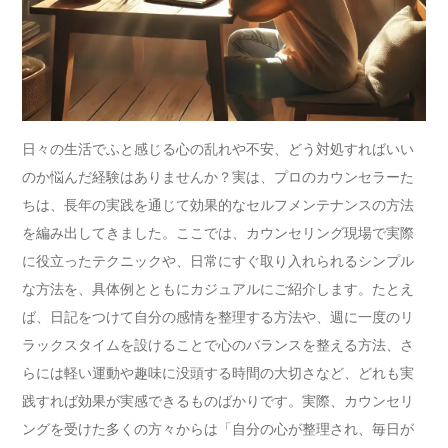
日々の生活でふと感じる心の乱れや不安、どう対処すればいい
のか悩んだ経験はありませんか？実は、プロのカウンセラーた
ちは、長年の実践を通じて効果的なセルフメンテナンスの方法
を編み出してきました。ここでは、カウンセリング現場で実際
に役立ったテクニックや、日常にすぐ取り入れられるシンプル
な方法を、具体例とともにカジュアルにご紹介します。たとえ
ば、日記をつけて自分の感情を整理する方法や、週に一度のリ
ラックスタイムを設けることで心のバランスを整える方法、さ
らには軽い運動や趣味に没頭する時間の大切さなど、どれも実
践すれば効果が実感できるものばかりです。実際、カウンセリ
ングを受けた多くの方々からは「自分の心が整理され、毎日が