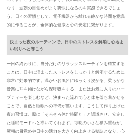
なり、翌朝の目覚めがより爽快になるのを実感できるでしょ
う。日々の習慣として、電子機器から離れる静かな時間を意識
的に作ることが、全体的な健康と心の安定に繋がります。
決まった夜のルーティンで、日中のストレスを解消し心地よ
い眠りへと導こう
一日の終わりに、自分だけのリラックスルーティンを確立する
ことは、日中に溜まったストレスをしっかりと解消するために
非常に効果的です。温かいお風呂にゆっくり浸かる、柔らかな
音楽に耳を傾けながら深呼吸をする、またはお気に入りのハー
ブティーを楽しむなど、決まった流れで心と体を落ち着かせる
ことで、自然と睡眠への準備が整います。こうして作り上げた
夜の習慣は、脳に「そろそろ休む時間だ」と認識させ、安定し
た睡眠モードへと導いてくれます。毎晩の小さな積み重ねが、
翌朝の目覚めや日中の活力を大きく向上させる秘訣となり、心