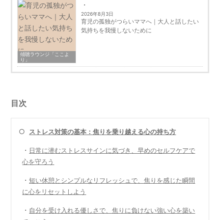
2026年8月3日
育児の孤独がつらいママへ｜大人と話したい
気持ちを我慢しないために
傾聴ラウンジ「ここよ
り」
目次
○
ストレス対策の基本：焦りを乗り越える心の持ち方
・
日常に潜むストレスサインに気づき、早めのセルフケアで
心を守ろう
・
短い休憩とシンプルなリフレッシュで、焦りを感じた瞬間
に心をリセットしよう
・
自分を受け入れる優しさで、焦りに負けない強い心を築い