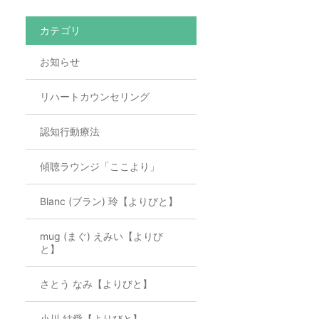
カテゴリ
お知らせ
リハートカウンセリング
認知行動療法
傾聴ラウンジ「ここより」
Blanc (ブラン) 玲【よりびと】
mug (まぐ) えみい【よりび
と】
さとう なみ【よりびと】
小川 結愛【よりびと】