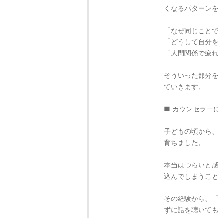
くなるパターン
「なぜ同じこと
「どうして自分
「人間関係で疲
そういった部分
ていきます。
■ カウンセラー
子どもの頃から
育ちました。
本当はつらいと
込んでしまうこ
その経験から、
ずに話を聴いて