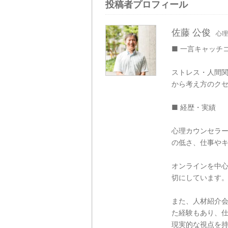
投稿者プロフィール
佐藤 公俊
心理
■ 一言キャッチ
ストレス・人間関
から考え方のク
■ 経歴・実績
心理カウンセラ
の低さ、仕事や
オンラインを中
切にしています
また、人材紹介
た経験もあり、
現実的な視点を