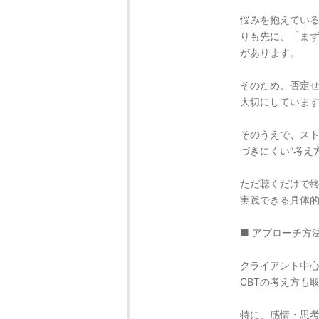
悩みを抱えてい
りも先に、「ま
があります。
そのため、否定
大切にしていま
そのうえで、ス
づきにくい“考え
ただ聴くだけで
実践できる具体
■ アプローチ方
クライアント中
CBTの考え方も
特に、感情・思