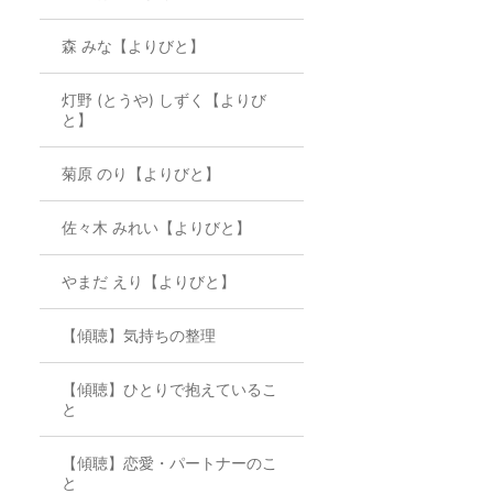
森 みな【よりびと】
灯野 (とうや) しずく【よりび
と】
菊原 のり【よりびと】
佐々木 みれい【よりびと】
やまだ えり【よりびと】
【傾聴】気持ちの整理
【傾聴】ひとりで抱えているこ
と
【傾聴】恋愛・パートナーのこ
と