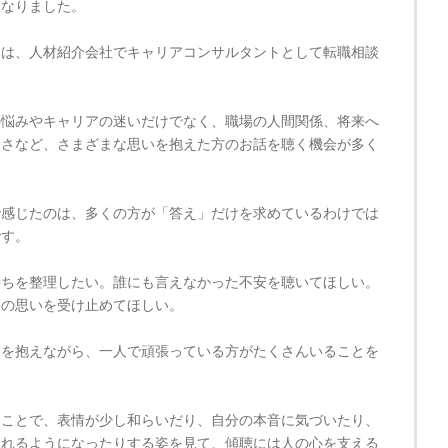
になりました。
らは、人材紹介会社でキャリアコンサルタントとして転職相談
。
の悩みやキャリアの迷いだけでなく、職場の人間関係、将来へ
なさなど、さまざまな思いを抱えた方のお話を聴く機会が多く
で感じたのは、多くの方が「答え」だけを求めているわけでは
です。
持ちを整理したい。誰にも言えなかった不安を聴いてほしい。
今の思いを受け止めてほしい。
ちを抱えながら、一人で頑張っている方がたくさんいることを
うことで、表情が少し和らいだり、自分の本音に気づいたり、
られるようになったりする姿を見て、傾聴には人の心を支える