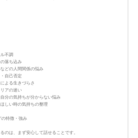
ー
タル不調
分の落ち込み
愛などの人間関係の悩み
さ・自己否定
さによる生きづらさ
ャリアの迷い
・自分の気持ちが分からない悩み
てほしい時の気持ちの整理
グの特徴・強み
いるのは、まず安心して話せることです。