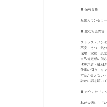
■ 保有資格
産業カウンセラ
■ 主な相談内容
ストレス・メン
不安・うつ・気
職場・家族・恋
自己肯定感の低
HSP気質・繊細
仕事の悩み・キ
本音が言えない
誰かに話を聴い
■ カウンセリン
私が大切にして