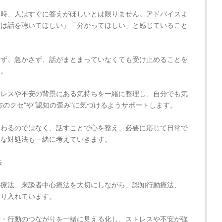
る時、人はすぐに答えがほしいとは限りません。アドバイスよ
ずは話を聴いてほしい」「分かってほしい」と感じていること
せず、急かさず、話がまとまっていなくても受け止めることを
す。
トレスや不安の背景にある気持ちを一緒に整理し、自分でも気
方のクセ”や“認知の歪み”に気づけるようサポートします。
終わるのではなく、話すことで心を整え、必要に応じて日常で
的な対処法も一緒に考えていきます。
法
心療法、来談者中心療法を大切にしながら、認知行動療法、
取り入れています。
考・行動のつながりを一緒に見える化し、ストレスや不安が強