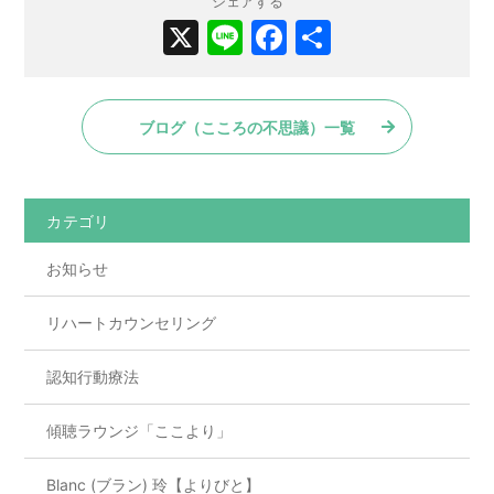
シェアする
X
Li
F
共
n
a
有
e
c
ブログ（こころの不思議）一覧
e
b
o
カテゴリ
o
お知らせ
k
リハートカウンセリング
認知行動療法
傾聴ラウンジ「ここより」
Blanc (ブラン) 玲【よりびと】