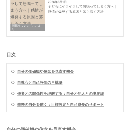
2026年8月1日
子どもにイライラして怒鳴ってしまう方へ｜
感情が爆発する原因と落ち着く方法
傾聴ラウンジ「ここよ
り」
目次
○
自分の価値観や信念を見直す機会
○
自尊心と自己評価の再構築
○
他者との関係性を理解する：自分と他人との境界線
○
未来の自分を描く：目標設定と自己成長のサポート
自分の価値観や信念を見直す機会