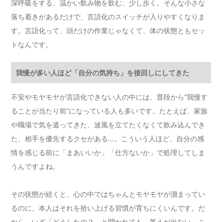
深呼吸をする、温かい飲み物を飲む、少し歩く。そんな小さな
落ち着きがあるだけで、言語化のスイッチが入りやすくなりま
す。言語化って、頭だけの作業じゃなくて、体の状態ともセッ
トなんです。
我慢が多い人ほど「自分の気持ち」を後回しにしてきた
不安やモヤモヤが言語化できない人の中には、普段から“我慢す
ることが当たり前”になっている人も多いです。たとえば、家族
や職場で気を遣ってきた、波風を立てたくなくて飲み込んでき
た、相手を優先するクセがある…。こういう人ほど、自分の感
情を感じる前に「まあいいか」「仕方ないか」で処理してしま
うんですよね。
その状態が続くと、心の中ではちゃんとモヤモヤが溜まってい
るのに、本人はそれを拾い上げる習慣が育ちにくいんです。だ
から、いざ「どうしたの？」と聞かれても、答えが出ない。こ