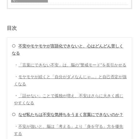
り」
目次
○
不安やモヤモヤが言語化できないと、心はどんどん苦しく
なる
・
「言葉にできない不安」は、脳の“警戒モード”を長引かせる
・
モヤモヤが続くと「自分がダメなんじゃ…」と自己否定が強
くなる
・
「話せない」ことで孤独が増え、不安はさらに大きく感じ
やすくなる
○
なぜ私たちは不安な気持ちをうまく言葉にできないのか？
・
不安が強いと、脳は「考える」より「身を守る」方を優先
する