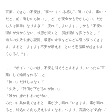
言葉にできない不安は、“霧の中にいる感じ”に近いです。霧の中
だと、前に進むのも怖いし、どこが安全かも分からない。だか
ら人は慎重になりすぎて、疲れてしまいます。しかも「不安の
理由が分からない」状態が続くと、脳は理由を探そうとして、
過去の失敗や嫌な記憶、最悪の未来をどんどん引っ張ってきま
す。すると、ますます不安が増える…という悪循環が起きやす
くなるんです。
ここでポイントなのは、不安を消そうとするより、いったん“言
葉にして輪郭を作る”こと。
「怖い」だけじゃなくて、
「失敗して評価が下がるのが怖い」
「誰かに嫌われるのが怖い」
みたいに具体化できると、霧が少し晴れていきます。霧が晴れ
ると、対処の方向も見えやすくなる。つまり、言語化は“気合い”