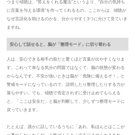
つまり傾聴は、“答えをくれる魔法”というより、“自分の気持ち
に言葉を与える環境”を作ってくれるもの。ここからは、傾聴が
なぜ言語化を助けるのかを、分かりやすく3つに分けて見ていき
ますね。
安心して話せると、脳が「整理モード」に切り替わる
人は、安心できる相手の前だと驚くほど言葉が出やすくなりま
す。これって単なる気分の問題ではなくて、脳の状態が変わる
からなんです。不安が強いときは脳が「危険に備えるぞ！」と
警戒モードになっているので、説明したり整理したりする力が
落ちやすい。でも、傾聴で否定されずに受け止めてもらえる
と、「ここは安全だ」と脳が判断して、少しずつ整理モードに
戻っていきます。
たとえば、誰かに話しているうちに「あれ、私ほんとはここが
一番つらかったんだ」と気づくことってありませんか？あれ