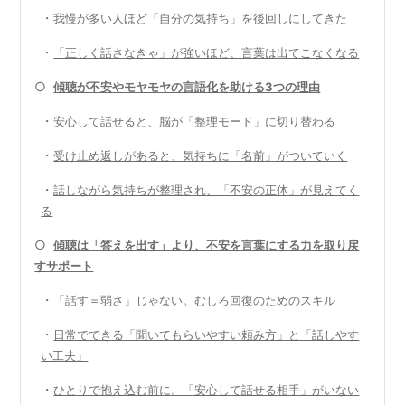
・
我慢が多い人ほど「自分の気持ち」を後回しにしてきた
・
「正しく話さなきゃ」が強いほど、言葉は出てこなくなる
○
傾聴が不安やモヤモヤの言語化を助ける3つの理由
・
安心して話せると、脳が「整理モード」に切り替わる
・
受け止め返しがあると、気持ちに「名前」がついていく
・
話しながら気持ちが整理され、「不安の正体」が見えてく
る
○
傾聴は「答えを出す」より、不安を言葉にする力を取り戻
すサポート
・
「話す＝弱さ」じゃない。むしろ回復のためのスキル
・
日常でできる「聞いてもらいやすい頼み方」と「話しやす
い工夫」
・
ひとりで抱え込む前に。「安心して話せる相手」がいない