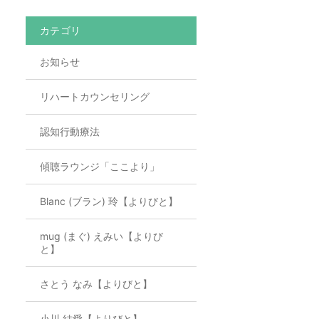
カテゴリ
お知らせ
リハートカウンセリング
認知行動療法
傾聴ラウンジ「ここより」
Blanc (ブラン) 玲【よりびと】
mug (まぐ) えみい【よりび
と】
さとう なみ【よりびと】
小川 結愛【よりびと】