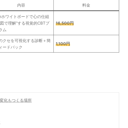
内容
料金
omホワイトボードで心の仕組
“図で理解”する視覚的CBTプ
16,500円
ラム
のクセを可視化する診断＋簡
1,100円
ィードバック
、変化もつくる場所
徴