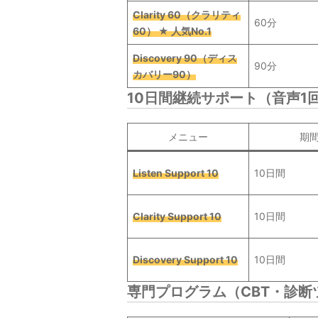
Clarity 60（クラリティ
60分
60） ★ 人気No.1
Discovery 90（ディス
90分
カバリー90）
10日間継続サポート（音声1回
メニュー
期
Listen Support 10
10日間
Clarity Support 10
10日間
Discovery Support 10
10日間
専門プログラム（CBT・診断