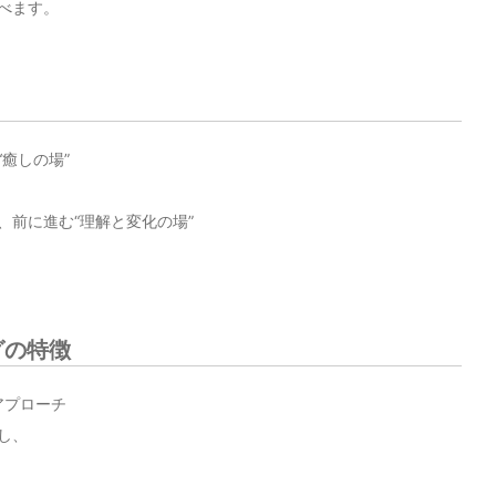
べます。
癒しの場”
、前に進む“理解と変化の場”
グの特徴
アプローチ
し、