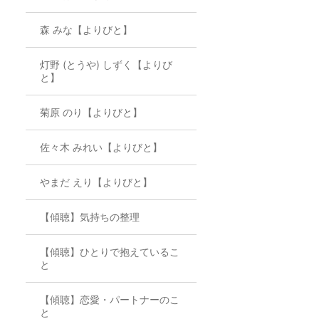
森 みな【よりびと】
灯野 (とうや) しずく【よりび
と】
菊原 のり【よりびと】
佐々木 みれい【よりびと】
やまだ えり【よりびと】
【傾聴】気持ちの整理
【傾聴】ひとりで抱えているこ
と
【傾聴】恋愛・パートナーのこ
と