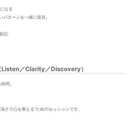
うになる
いパターンを一緒に発見。
も対応
en／Clarity／Discovery）
る時間。
な深さで心を整える”ためのセッションです。