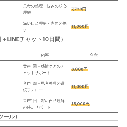
思考の整理・悩みの核心
7,700円
理解
深い自己理解・内面の探
11,000円
求
＋LINEチャット10日間）
間
内容
料金
音声1回＋感情ケアのチ
6,000円
ャットサポート
音声1回＋思考整理の継
11,000円
続フォロー
音声1回＋深い自己理解
15,000円
の伴走サポート
ツール）