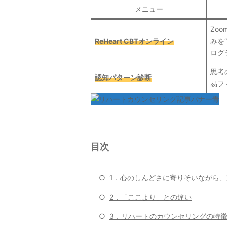
メニュー
Zo
ReHeart CBTオンライン
みを
ログ
思考
認知パターン診断
易フ
目次
○
1．心のしんどさに寄りそいながら
○
2．「ここより」との違い
○
3．リハートのカウンセリングの特