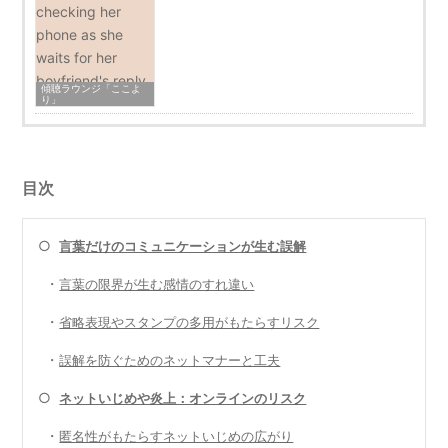
傾聴ラウンジ「ここよ
り」
目次
○
言葉だけのコミュニケーションが生む誤解
・
言葉の限界が生む感情のすれ違い
・
省略表現やスタンプの多用がもたらすリスク
・
誤解を防ぐためのネットマナーと工夫
○
ネットいじめや炎上：オンラインのリスク
・
匿名性がもたらすネットいじめの広がり