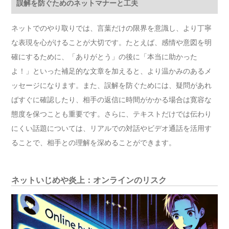
誤解を防ぐためのネットマナーと工夫
ネットでのやり取りでは、言葉だけの限界を意識し、より丁寧
な表現を心がけることが大切です。たとえば、感情や意図を明
確にするために、「ありがとう」の後に「本当に助かった
よ！」といった補足的な文章を加えると、より温かみのあるメ
ッセージになります。また、誤解を防ぐためには、疑問があれ
ばすぐに確認したり、相手の返信に時間がかかる場合は寛容な
態度を保つことも重要です。さらに、テキストだけでは伝わり
にくい話題については、リアルでの対話やビデオ通話を活用す
ることで、相手との理解を深めることができます。
ネットいじめや炎上：オンラインのリスク