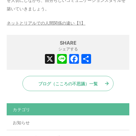
を大切にしながら、自分らしいコミュニケーションスタイルを
築いていきましょう。
ネットとリアルでの人間関係の違い【1】
SHARE
シェアする
X
Li
F
共
n
a
有
e
c
ブログ（こころの不思議）一覧
e
b
o
カテゴリ
o
お知らせ
k