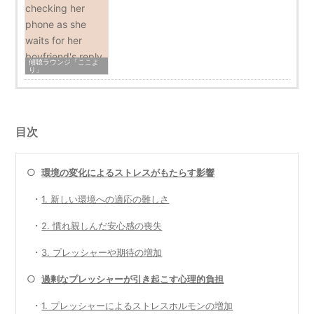
傾聴ラウンジ「ここよ
り」
目次
○
環境の変化によるストレスがもたらす影響
・
1. 新しい環境への適応の難しさ
・
2. 慣れ親しんだ安心感の喪失
・
3. プレッシャーや期待の増加
○
過剰なプレッシャーが引き起こす心理的負担
・
1. プレッシャーによるストレスホルモンの増加