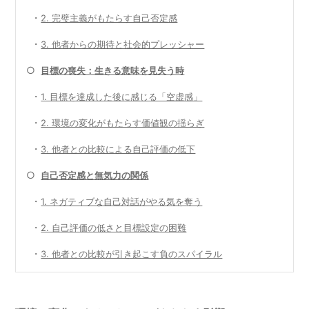
・
2. 完璧主義がもたらす自己否定感
・
3. 他者からの期待と社会的プレッシャー
○
目標の喪失：生きる意味を見失う時
・
1. 目標を達成した後に感じる「空虚感」
・
2. 環境の変化がもたらす価値観の揺らぎ
・
3. 他者との比較による自己評価の低下
○
自己否定感と無気力の関係
・
1. ネガティブな自己対話がやる気を奪う
・
2. 自己評価の低さと目標設定の困難
・
3. 他者との比較が引き起こす負のスパイラル