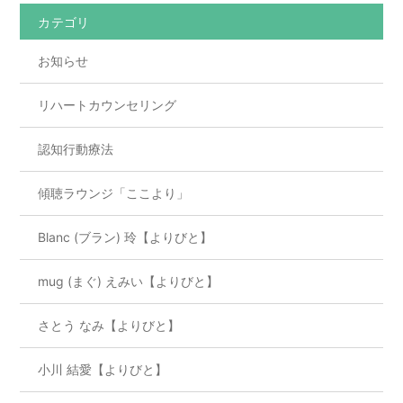
o
カテゴリ
o
お知らせ
k
リハートカウンセリング
認知行動療法
傾聴ラウンジ「ここより」
Blanc (ブラン) 玲【よりびと】
mug (まぐ) えみい【よりびと】
さとう なみ【よりびと】
小川 結愛【よりびと】