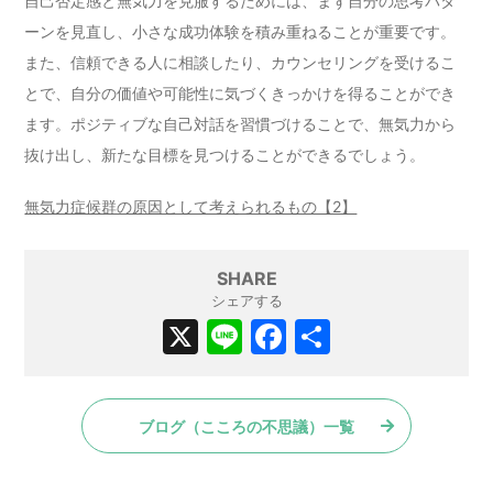
自己否定感と無気力を克服するためには、まず自分の思考パタ
ーンを見直し、小さな成功体験を積み重ねることが重要です。
また、信頼できる人に相談したり、カウンセリングを受けるこ
とで、自分の価値や可能性に気づくきっかけを得ることができ
ます。ポジティブな自己対話を習慣づけることで、無気力から
抜け出し、新たな目標を見つけることができるでしょう。
無気力症候群の原因として考えられるもの【2】
SHARE
シェアする
X
Li
F
共
n
a
有
e
c
ブログ（こころの不思議）一覧
e
b