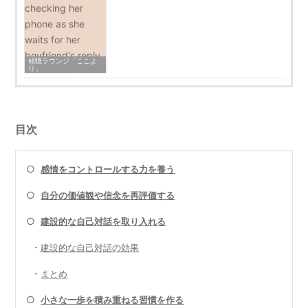
傾聴ラウンジ「ここよ
り」
目次
○
感情をコントロールする力を養う
○
自分の価値観や信念を再評価する
○
建設的な自己対話を取り入れる
・
建設的な自己対話の効果
・
まとめ
○
小さな一歩を積み重ねる習慣を作る