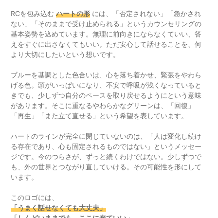
RCを包み込む
ハートの形
には、「否定されない」「急かされ
ない」「そのままで受け止められる」というカウンセリングの
基本姿勢を込めています。無理に前向きにならなくていい、答
えをすぐに出さなくてもいい。ただ安心して話せることを、何
より大切にしたいという想いです。
ブルーを基調とした色合いは、心を落ち着かせ、緊張をやわら
げる色。頭がいっぱいになり、不安で呼吸が浅くなっていると
きでも、少しずつ自分のペースを取り戻せるようにという意味
があります。そこに重なるやわらかなグリーンは、「回復」
「再生」「また立て直せる」という希望を表しています。
ハートのラインが完全に閉じていないのは、「人は変化し続け
る存在であり、心も固定されるものではない」というメッセー
ジです。今のつらさが、ずっと続くわけではない。少しずつで
も、外の世界とつながり直していける。その可能性を形にして
います。
このロゴには、
「うまく話せなくても大丈夫」
「しんどいままでも、ここに来ていい」