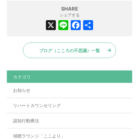
SHARE
シェアする
X
Li
F
共
n
a
有
e
c
ブログ（こころの不思議）一覧
e
b
o
カテゴリ
o
お知らせ
k
リハートカウンセリング
認知行動療法
傾聴ラウンジ「ここより」