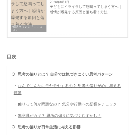
2026年8月1日
子どもにイライラして怒鳴ってしまう方へ｜
感情が爆発する原因と落ち着く方法
傾聴ラウンジ「ここよ
り」
目次
○
思考の偏りとは？ 自分では気づきにくい思考パターン
・
なんでこんなにモヤモヤするの？ 思考の偏りが心に与える
影響
・
偏りって何が問題なの？ 気分や行動への影響をチェック
・
無意識がカギ？ 思考の偏りに気づくむずかしさ
○
思考の偏りが日常生活に与える影響