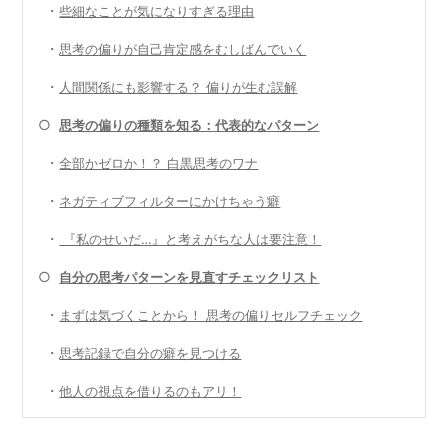
・
些細なことが気になりすぎる理由
・
思考の偏りが自己肯定感をむしばんでいく
・
人間関係にも影響する？ 偏りが生む誤解
○
思考の偏りの種類を知る：代表的なパターン
・
全部かゼロか！？ 白黒思考のワナ
・
ネガティブフィルターにかけちゃう癖
・
『私のせいだ…』と考えがちな人は要注意！
○
自分の思考パターンを見直すチェックリスト
・
まずは気づくことから！ 思考の偏りセルフチェック
・
思考記録で自分の癖を見つける
・
他人の視点を借りるのもアリ！