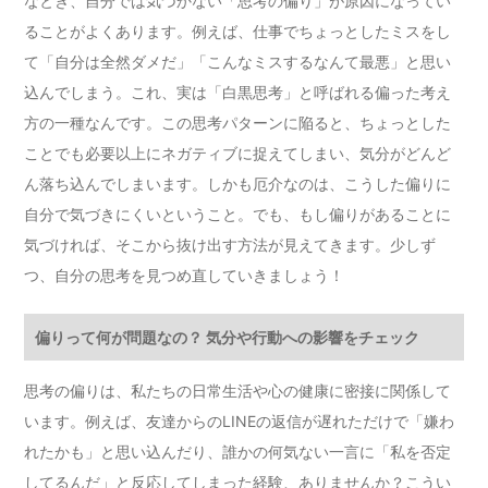
なとき、自分では気づかない「思考の偏り」が原因になってい
ることがよくあります。例えば、仕事でちょっとしたミスをし
て「自分は全然ダメだ」「こんなミスするなんて最悪」と思い
込んでしまう。これ、実は「白黒思考」と呼ばれる偏った考え
方の一種なんです。この思考パターンに陥ると、ちょっとした
ことでも必要以上にネガティブに捉えてしまい、気分がどんど
ん落ち込んでしまいます。しかも厄介なのは、こうした偏りに
自分で気づきにくいということ。でも、もし偏りがあることに
気づければ、そこから抜け出す方法が見えてきます。少しず
つ、自分の思考を見つめ直していきましょう！
偏りって何が問題なの？ 気分や行動への影響をチェック
思考の偏りは、私たちの日常生活や心の健康に密接に関係して
います。例えば、友達からのLINEの返信が遅れただけで「嫌わ
れたかも」と思い込んだり、誰かの何気ない一言に「私を否定
してるんだ」と反応してしまった経験、ありませんか？こうい