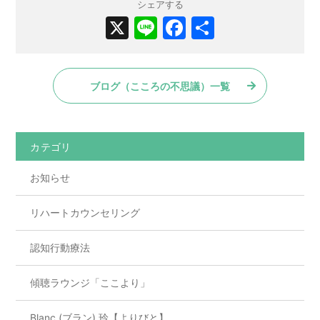
シェアする
X
Li
F
共
n
a
有
e
c
ブログ（こころの不思議）一覧
e
b
o
カテゴリ
o
お知らせ
k
リハートカウンセリング
認知行動療法
傾聴ラウンジ「ここより」
Blanc (ブラン) 玲【よりびと】