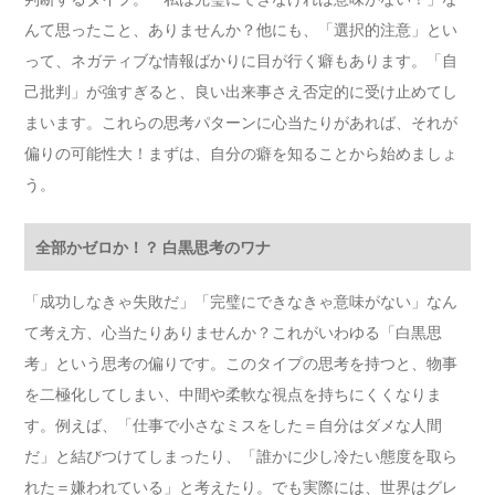
んて思ったこと、ありませんか？他にも、「選択的注意」とい
って、ネガティブな情報ばかりに目が行く癖もあります。「自
己批判」が強すぎると、良い出来事さえ否定的に受け止めてし
まいます。これらの思考パターンに心当たりがあれば、それが
偏りの可能性大！まずは、自分の癖を知ることから始めましょ
う。
全部かゼロか！？ 白黒思考のワナ
「成功しなきゃ失敗だ」「完璧にできなきゃ意味がない」なん
て考え方、心当たりありませんか？これがいわゆる「白黒思
考」という思考の偏りです。このタイプの思考を持つと、物事
を二極化してしまい、中間や柔軟な視点を持ちにくくなりま
す。例えば、「仕事で小さなミスをした＝自分はダメな人間
だ」と結びつけてしまったり、「誰かに少し冷たい態度を取ら
れた＝嫌われている」と考えたり。でも実際には、世界はグレ