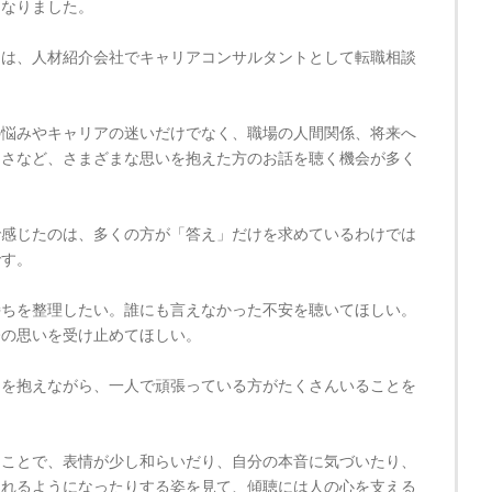
になりました。
らは、人材紹介会社でキャリアコンサルタントとして転職相談
。
の悩みやキャリアの迷いだけでなく、職場の人間関係、将来へ
なさなど、さまざまな思いを抱えた方のお話を聴く機会が多く
で感じたのは、多くの方が「答え」だけを求めているわけでは
です。
持ちを整理したい。誰にも言えなかった不安を聴いてほしい。
今の思いを受け止めてほしい。
ちを抱えながら、一人で頑張っている方がたくさんいることを
うことで、表情が少し和らいだり、自分の本音に気づいたり、
られるようになったりする姿を見て、傾聴には人の心を支える