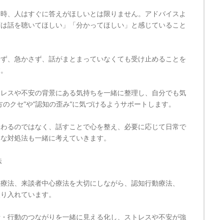
る時、人はすぐに答えがほしいとは限りません。アドバイスよ
ずは話を聴いてほしい」「分かってほしい」と感じていること
せず、急かさず、話がまとまっていなくても受け止めることを
す。
トレスや不安の背景にある気持ちを一緒に整理し、自分でも気
方のクセ”や“認知の歪み”に気づけるようサポートします。
終わるのではなく、話すことで心を整え、必要に応じて日常で
的な対処法も一緒に考えていきます。
法
心療法、来談者中心療法を大切にしながら、認知行動療法、
取り入れています。
考・行動のつながりを一緒に見える化し、ストレスや不安が強