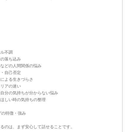
ー
タル不調
分の落ち込み
愛などの人間関係の悩み
さ・自己否定
さによる生きづらさ
ャリアの迷い
・自分の気持ちが分からない悩み
てほしい時の気持ちの整理
グの特徴・強み
いるのは、まず安心して話せることです。