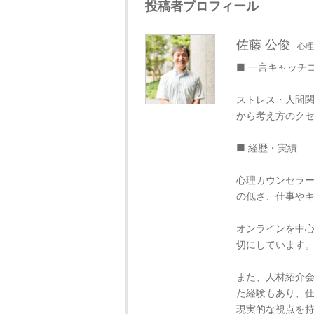
投稿者プロフィール
佐藤 公俊
心理
■ 一言キャッチ
ストレス・人間関
から考え方のク
■ 経歴・実績
心理カウンセラ
の低さ、仕事や
オンラインを中
切にしています
また、人材紹介
た経験もあり、
現実的な視点を