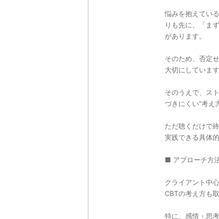
悩みを抱えてい
りも先に、「ま
があります。
そのため、否定
大切にしていま
そのうえで、ス
づきにくい“考え
ただ聴くだけで
実践できる具体
■ アプローチ方
クライアント中
CBTの考え方も
特に、感情・思