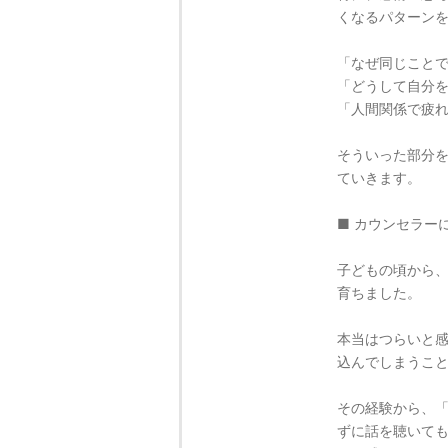
くなるパターン
「なぜ同じこと
「どうして自分
「人間関係で疲
そういった部分
ていきます。
■ カウンセラー
子どもの頃から
育ちました。
本当はつらいと
込んでしまうこ
その経験から、
ずに話を聴いて