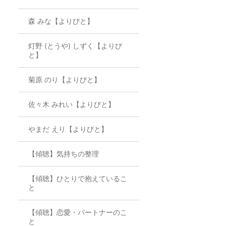
森 みな【よりびと】
灯野 (とうや) しずく【よりび
と】
菊原 のり【よりびと】
佐々木 みれい【よりびと】
やまだ えり【よりびと】
【傾聴】気持ちの整理
【傾聴】ひとりで抱えているこ
と
【傾聴】恋愛・パートナーのこ
と