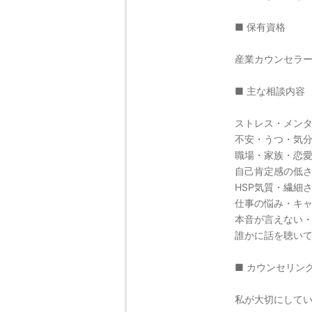
■ 保有資格
産業カウンセラ
■ 主な相談内容
ストレス・メン
不安・うつ・気
職場・家族・恋
自己肯定感の低
HSP気質・繊細
仕事の悩み・キ
本音が言えない
誰かに話を聴い
■ カウンセリン
私が大切にして