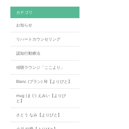
カテゴリ
お知らせ
リハートカウンセリング
認知行動療法
傾聴ラウンジ「ここより」
Blanc (ブラン) 玲【よりびと】
mug (まぐ) えみい【よりび
と】
さとう なみ【よりびと】
小川 結愛【よりびと】