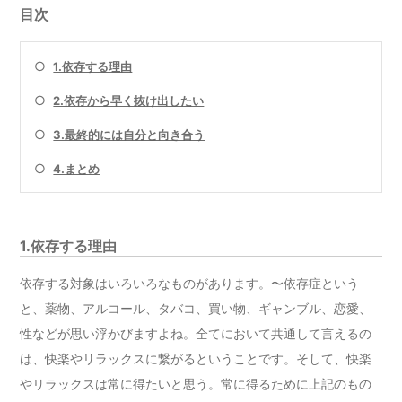
目次
○
1.依存する理由
○
2.依存から早く抜け出したい
○
3.最終的には自分と向き合う
○
4.まとめ
1.依存する理由
依存する対象はいろいろなものがあります。〜依存症という
と、薬物、アルコール、タバコ、買い物、ギャンブル、恋愛、
性などが思い浮かびますよね。全てにおいて共通して言えるの
は、快楽やリラックスに繋がるということです。そして、快楽
やリラックスは常に得たいと思う。常に得るために上記のもの