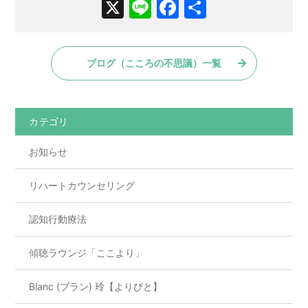
X
Li
F
共
n
a
有
e
c
ブログ（こころの不思議）一覧
e
b
o
カテゴリ
o
お知らせ
k
リハートカウンセリング
認知行動療法
傾聴ラウンジ「ここより」
Blanc (ブラン) 玲【よりびと】