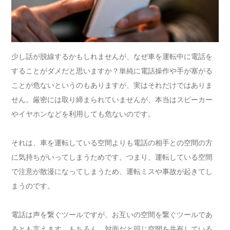
少し話が脱線するかもしれませんが、なぜ車を運転中に電話を
することがダメだと思いますか？単純に電話操作や手が塞がる
ことが危ないというのもありますが、実はそれだけではありま
せん。厳密には取り締まられていませんが、本当はスピーカー
やイヤホンなどを利用しても危ないのです。
それは、車を運転している空間よりも電話の相手との空間の方
に気持ちがいってしまうためです。つまり、運転している空間
で注意が散漫になってしまうため、運転ミスや事故が起きてし
まうのです。
電話は声を繋ぐツールですが、お互いの空間を繋ぐツールであ
るとも言えます。もちろん、対面だと同じ空間を共有している