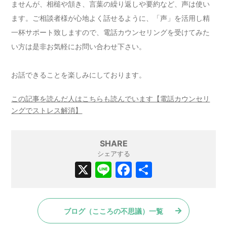
ませんが、相槌や頷き、言葉の繰り返しや要約など、声は使い
ます。ご相談者様が心地よく話せるように、「声」を活用し精
一杯サポート致しますので、電話カウンセリングを受けてみた
い方は是非お気軽にお問い合わせ下さい。
お話できることを楽しみにしております。
この記事を読んだ人はこちらも読んでいます【電話カウンセリ
ングでストレス解消】
SHARE
シェアする
X
Li
F
共
n
a
有
e
c
ブログ（こころの不思議）一覧
e