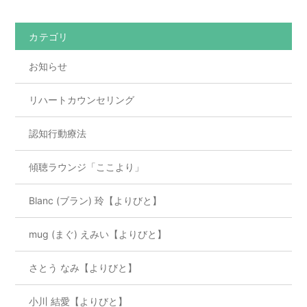
b
o
カテゴリ
o
お知らせ
k
リハートカウンセリング
認知行動療法
傾聴ラウンジ「ここより」
Blanc (ブラン) 玲【よりびと】
mug (まぐ) えみい【よりびと】
さとう なみ【よりびと】
小川 結愛【よりびと】