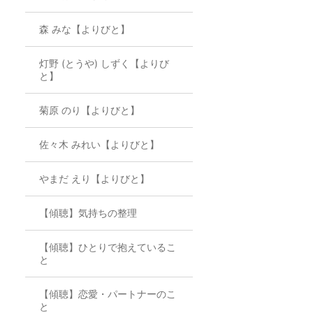
森 みな【よりびと】
灯野 (とうや) しずく【よりび
と】
菊原 のり【よりびと】
佐々木 みれい【よりびと】
やまだ えり【よりびと】
【傾聴】気持ちの整理
【傾聴】ひとりで抱えているこ
と
【傾聴】恋愛・パートナーのこ
と