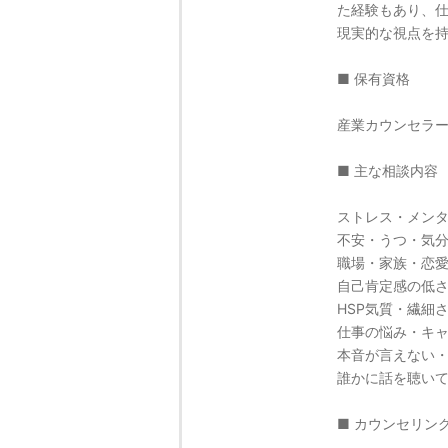
た経験もあり、
現実的な視点を
■ 保有資格
産業カウンセラ
■ 主な相談内容
ストレス・メン
不安・うつ・気
職場・家族・恋
自己肯定感の低
HSP気質・繊細
仕事の悩み・キ
本音が言えない
誰かに話を聴い
■ カウンセリン