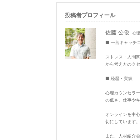
投稿者プロフィール
佐藤 公俊
心理
■ 一言キャッチ
ストレス・人間関
から考え方のク
■ 経歴・実績
心理カウンセラ
の低さ、仕事や
オンラインを中
切にしています
また、人材紹介