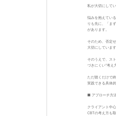
私が大切にして
悩みを抱えてい
りも先に、「ま
があります。
そのため、否定
大切にしていま
そのうえで、ス
づきにくい“考え
ただ聴くだけで
実践できる具体
■ アプローチ方
クライアント中
CBTの考え方も