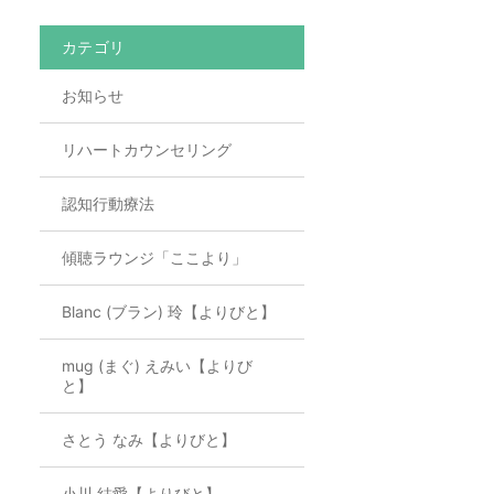
カテゴリ
お知らせ
リハートカウンセリング
認知行動療法
傾聴ラウンジ「ここより」
Blanc (ブラン) 玲【よりびと】
mug (まぐ) えみい【よりび
と】
さとう なみ【よりびと】
小川 結愛【よりびと】