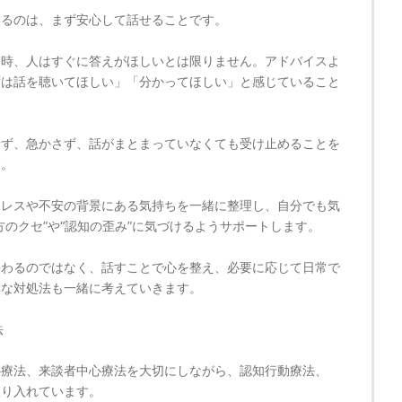
いるのは、まず安心して話せることです。
る時、人はすぐに答えがほしいとは限りません。アドバイスよ
ずは話を聴いてほしい」「分かってほしい」と感じていること
せず、急かさず、話がまとまっていなくても受け止めることを
す。
トレスや不安の背景にある気持ちを一緒に整理し、自分でも気
方のクセ”や“認知の歪み”に気づけるようサポートします。
終わるのではなく、話すことで心を整え、必要に応じて日常で
的な対処法も一緒に考えていきます。
法
心療法、来談者中心療法を大切にしながら、認知行動療法、
取り入れています。