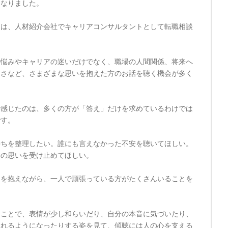
になりました。
らは、人材紹介会社でキャリアコンサルタントとして転職相談
。
の悩みやキャリアの迷いだけでなく、職場の人間関係、将来へ
なさなど、さまざまな思いを抱えた方のお話を聴く機会が多く
で感じたのは、多くの方が「答え」だけを求めているわけでは
です。
持ちを整理したい。誰にも言えなかった不安を聴いてほしい。
今の思いを受け止めてほしい。
ちを抱えながら、一人で頑張っている方がたくさんいることを
うことで、表情が少し和らいだり、自分の本音に気づいたり、
られるようになったりする姿を見て、傾聴には人の心を支える