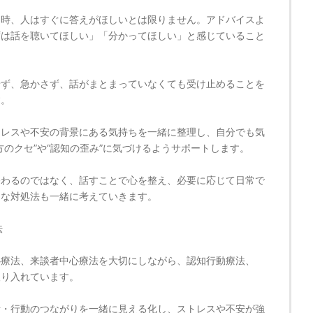
る時、人はすぐに答えがほしいとは限りません。アドバイスよ
ずは話を聴いてほしい」「分かってほしい」と感じていること
せず、急かさず、話がまとまっていなくても受け止めることを
す。
トレスや不安の背景にある気持ちを一緒に整理し、自分でも気
方のクセ”や“認知の歪み”に気づけるようサポートします。
終わるのではなく、話すことで心を整え、必要に応じて日常で
的な対処法も一緒に考えていきます。
法
心療法、来談者中心療法を大切にしながら、認知行動療法、
取り入れています。
考・行動のつながりを一緒に見える化し、ストレスや不安が強