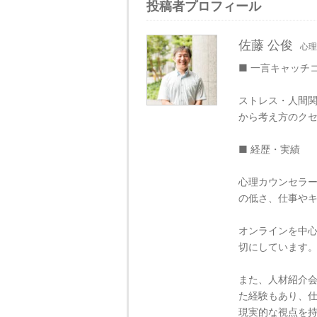
投稿者プロフィール
佐藤 公俊
心理
■ 一言キャッチ
ストレス・人間関
から考え方のク
■ 経歴・実績
心理カウンセラ
の低さ、仕事や
オンラインを中
切にしています
また、人材紹介
た経験もあり、
現実的な視点を