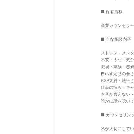
■ 保有資格
産業カウンセラ
■ 主な相談内容
ストレス・メン
不安・うつ・気
職場・家族・恋
自己肯定感の低
HSP気質・繊細
仕事の悩み・キ
本音が言えない
誰かに話を聴い
■ カウンセリン
私が大切にして