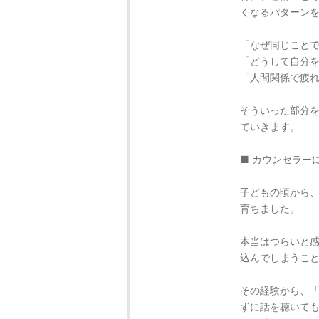
くなるパターン
「なぜ同じこと
「どうして自分
「人間関係で疲
そういった部分
ていきます。
■ カウンセラー
子どもの頃から
育ちました。
本当はつらいと
込んでしまうこ
その経験から、
ずに話を聴いて