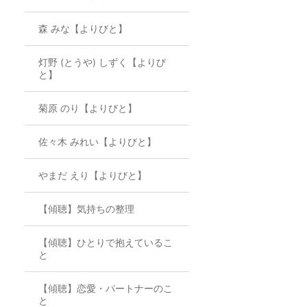
森 みな【よりびと】
灯野 (とうや) しずく【よりび
と】
菊原 のり【よりびと】
佐々木 みれい【よりびと】
やまだ えり【よりびと】
【傾聴】気持ちの整理
【傾聴】ひとりで抱えているこ
と
【傾聴】恋愛・パートナーのこ
と