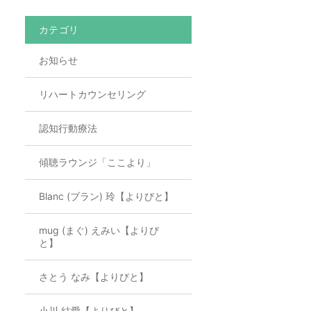
カテゴリ
お知らせ
リハートカウンセリング
認知行動療法
傾聴ラウンジ「ここより」
Blanc (ブラン) 玲【よりびと】
mug (まぐ) えみい【よりび
と】
さとう なみ【よりびと】
小川 結愛【よりびと】