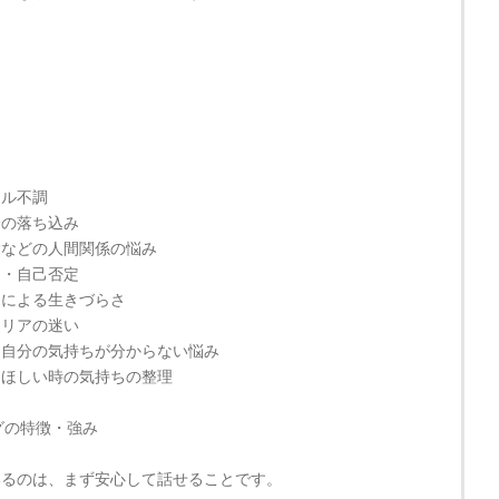
ー
タル不調
分の落ち込み
愛などの人間関係の悩み
さ・自己否定
さによる生きづらさ
ャリアの迷い
・自分の気持ちが分からない悩み
てほしい時の気持ちの整理
グの特徴・強み
いるのは、まず安心して話せることです。