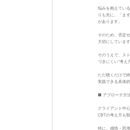
悩みを抱えてい
りも先に、「ま
があります。
そのため、否定
大切にしていま
そのうえで、ス
づきにくい“考え
ただ聴くだけで
実践できる具体
■ アプローチ方
クライアント中
CBTの考え方も
特に、感情・思