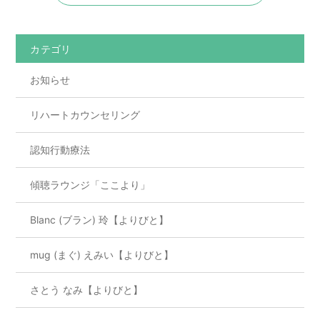
b
o
カテゴリ
o
お知らせ
k
リハートカウンセリング
認知行動療法
傾聴ラウンジ「ここより」
Blanc (ブラン) 玲【よりびと】
mug (まぐ) えみい【よりびと】
さとう なみ【よりびと】