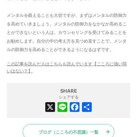
メンタルを鍛えることも大切ですが、まずはメンタルの防御力
を高めていきましょう。メンタルの防御力をなかなか高めるこ
とができないという人は、カウンセリングを受けてみることを
お勧めします。自分の中の考え方を見つめ直すことで、メンタ
ルの防御力を高めることができるようになるはずです。
この記事を読んだ人はこちらも読んでいます【こころに強い弱
いはない？】
SHARE
シェアする
X
Li
F
共
n
a
有
e
c
ブログ（こころの不思議）一覧
e