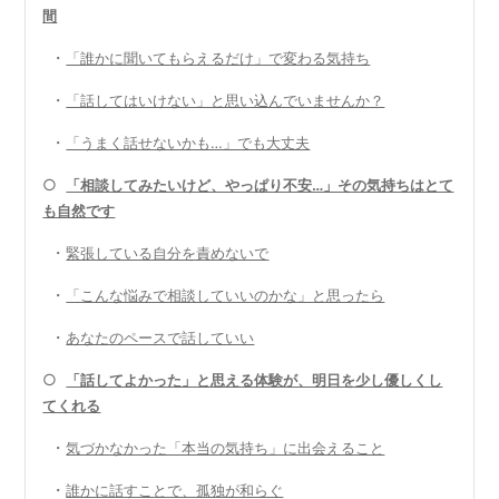
間
・
「誰かに聞いてもらえるだけ」で変わる気持ち
・
「話してはいけない」と思い込んでいませんか？
・
「うまく話せないかも…」でも大丈夫
○
「相談してみたいけど、やっぱり不安…」その気持ちはとて
も自然です
・
緊張している自分を責めないで
・
「こんな悩みで相談していいのかな」と思ったら
・
あなたのペースで話していい
○
「話してよかった」と思える体験が、明日を少し優しくし
てくれる
・
気づかなかった「本当の気持ち」に出会えること
・
誰かに話すことで、孤独が和らぐ