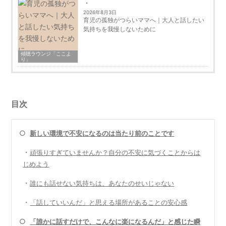
2026年8月3日
育児の孤独がつらいママへ｜大人と話したい
気持ちを我慢しないために
傾聴ラウンジ「ここよ
り」
目次
○
新しい環境で不安になるのは当たり前のことです
・
頑張りすぎていませんか？自分の不安に気づくことからは
じめよう
・
誰にも話せない気持ちは、あなたのせいじゃない
・
「話していいんだ」と思える場所があることの安心感
○
「誰かに話すだけで、こんなに楽になるんだ」と感じた瞬