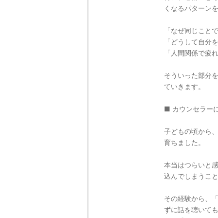
くなるパターン
「なぜ同じこと
「どうして自分
「人間関係で疲
そういった部分
ていきます。
■ カウンセラー
子どもの頃から
育ちました。
本当はつらいと
込んでしまうこ
その経験から、
ずに話を聴いて