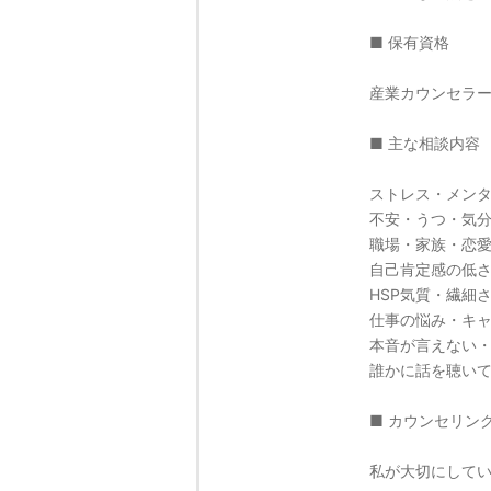
■ 保有資格
産業カウンセラ
■ 主な相談内容
ストレス・メン
不安・うつ・気
職場・家族・恋
自己肯定感の低
HSP気質・繊細
仕事の悩み・キ
本音が言えない
誰かに話を聴い
■ カウンセリン
私が大切にして