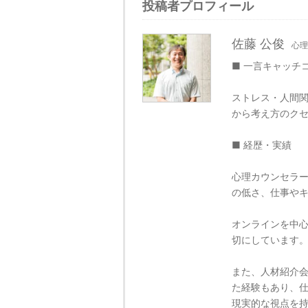
投稿者プロフィール
佐藤 公俊
心理
■ 一言キャッチ
ストレス・人間関
から考え方のク
■ 経歴・実績
心理カウンセラ
の低さ、仕事や
オンラインを中
切にしています
また、人材紹介
た経験もあり、
現実的な視点を