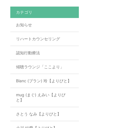
カテゴリ
お知らせ
リハートカウンセリング
認知行動療法
傾聴ラウンジ「ここより」
Blanc (ブラン) 玲【よりびと】
mug (まぐ) えみい【よりび
と】
さとう なみ【よりびと】
小川 結愛【よりびと】