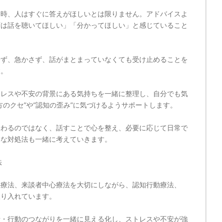
る時、人はすぐに答えがほしいとは限りません。アドバイスよ
ずは話を聴いてほしい」「分かってほしい」と感じていること
せず、急かさず、話がまとまっていなくても受け止めることを
す。
トレスや不安の背景にある気持ちを一緒に整理し、自分でも気
方のクセ”や“認知の歪み”に気づけるようサポートします。
終わるのではなく、話すことで心を整え、必要に応じて日常で
的な対処法も一緒に考えていきます。
法
心療法、来談者中心療法を大切にしながら、認知行動療法、
取り入れています。
考・行動のつながりを一緒に見える化し、ストレスや不安が強