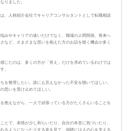
になりました。
らは、人材紹介会社でキャリアコンサルタントとして転職相談
。
の悩みやキャリアの迷いだけでなく、職場の人間関係、将来へ
なさなど、さまざまな思いを抱えた方のお話を聴く機会が多く
で感じたのは、多くの方が「答え」だけを求めているわけでは
です。
持ちを整理したい。誰にも言えなかった不安を聴いてほしい。
今の思いを受け止めてほしい。
ちを抱えながら、一人で頑張っている方がたくさんいることを
うことで、表情が少し和らいだり、自分の本音に気づいたり、
られるようになったりする姿を見て、傾聴には人の心を支える