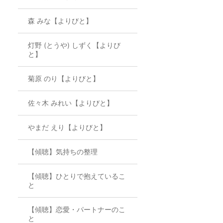
森 みな【よりびと】
灯野 (とうや) しずく【よりび
と】
菊原 のり【よりびと】
佐々木 みれい【よりびと】
やまだ えり【よりびと】
【傾聴】気持ちの整理
【傾聴】ひとりで抱えているこ
と
【傾聴】恋愛・パートナーのこ
と