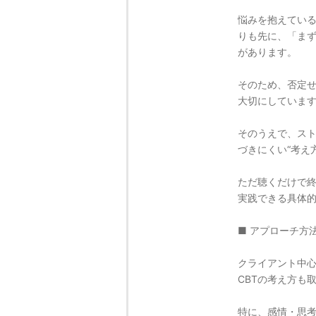
悩みを抱えてい
りも先に、「ま
があります。
そのため、否定
大切にしていま
そのうえで、ス
づきにくい“考え
ただ聴くだけで
実践できる具体
■ アプローチ方
クライアント中
CBTの考え方も
特に、感情・思