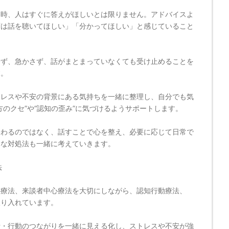
る時、人はすぐに答えがほしいとは限りません。アドバイスよ
ずは話を聴いてほしい」「分かってほしい」と感じていること
せず、急かさず、話がまとまっていなくても受け止めることを
す。
トレスや不安の背景にある気持ちを一緒に整理し、自分でも気
方のクセ”や“認知の歪み”に気づけるようサポートします。
終わるのではなく、話すことで心を整え、必要に応じて日常で
的な対処法も一緒に考えていきます。
法
心療法、来談者中心療法を大切にしながら、認知行動療法、
取り入れています。
考・行動のつながりを一緒に見える化し、ストレスや不安が強