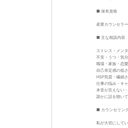
■ 保有資格
産業カウンセラ
■ 主な相談内容
ストレス・メン
不安・うつ・気
職場・家族・恋
自己肯定感の低
HSP気質・繊細
仕事の悩み・キ
本音が言えない
誰かに話を聴い
■ カウンセリン
私が大切にして