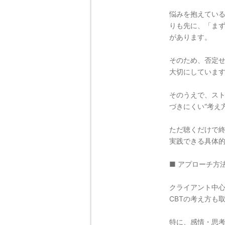
悩みを抱えてい
りも先に、「ま
があります。
そのため、否定
大切にしていま
そのうえで、ス
づきにくい“考え
ただ聴くだけで
実践できる具体
■ アプローチ方
クライアント中
CBTの考え方も
特に、感情・思