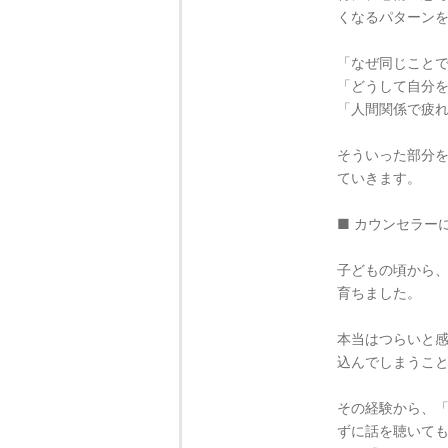
くなるパターン
「なぜ同じこと
「どうして自分
「人間関係で疲
そういった部分
ていきます。
■ カウンセラー
子どもの頃から
育ちました。
本当はつらいと
込んでしまうこ
その経験から、
ずに話を聴いて