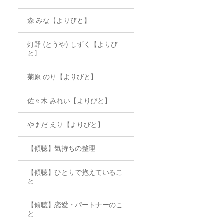
森 みな【よりびと】
灯野 (とうや) しずく【よりび
と】
菊原 のり【よりびと】
佐々木 みれい【よりびと】
やまだ えり【よりびと】
【傾聴】気持ちの整理
【傾聴】ひとりで抱えているこ
と
【傾聴】恋愛・パートナーのこ
と