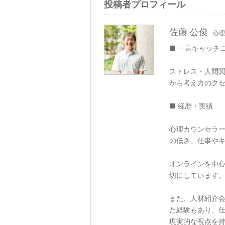
投稿者プロフィール
佐藤 公俊
心理
■ 一言キャッチ
ストレス・人間関
から考え方のク
■ 経歴・実績
心理カウンセラ
の低さ、仕事や
オンラインを中
切にしています
また、人材紹介
た経験もあり、
現実的な視点を