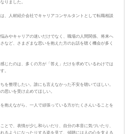
になりました。
らは、人材紹介会社でキャリアコンサルタントとして転職相談
。
の悩みやキャリアの迷いだけでなく、職場の人間関係、将来へ
なさなど、さまざまな思いを抱えた方のお話を聴く機会が多く
で感じたのは、多くの方が「答え」だけを求めているわけでは
です。
持ちを整理したい。誰にも言えなかった不安を聴いてほしい。
今の思いを受け止めてほしい。
ちを抱えながら、一人で頑張っている方がたくさんいることを
うことで、表情が少し和らいだり、自分の本音に気づいたり、
られるようになったりする姿を見て、傾聴には人の心を支える