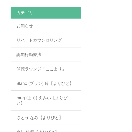
カテゴリ
お知らせ
リハートカウンセリング
認知行動療法
傾聴ラウンジ「ここより」
Blanc (ブラン) 玲【よりびと】
mug (まぐ) えみい【よりび
と】
さとう なみ【よりびと】
小川 結愛【よりびと】