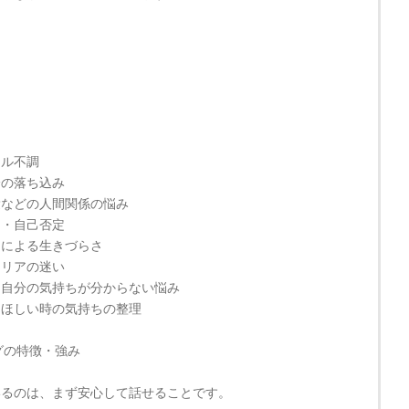
ー
タル不調
分の落ち込み
愛などの人間関係の悩み
さ・自己否定
さによる生きづらさ
ャリアの迷い
・自分の気持ちが分からない悩み
てほしい時の気持ちの整理
グの特徴・強み
いるのは、まず安心して話せることです。